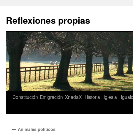
Saltar
al
Reflexiones propias
contenido
Constitución
Emigración
XnadaX
Historia
Iglesia
Igual
←
Animales políticos