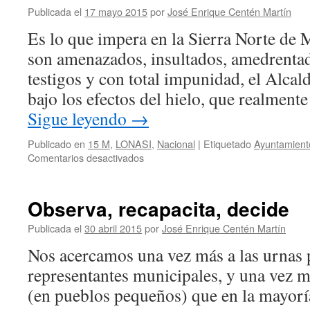
Publicada el
17 mayo 2015
por
José Enrique Centén Martín
Es lo que impera en la Sierra Norte de 
son amenazados, insultados, amedrentad
testigos y con total impunidad, el Alcal
bajo los efectos del hielo, que realmente
Sigue leyendo
→
Publicado en
15 M
,
LONASI
,
Nacional
|
Etiquetado
Ayuntamien
en
Comentarios desactivados
Miedo
a
los
Observa, recapacita, decide
demócratas
Publicada el
30 abril 2015
por
José Enrique Centén Martín
Nos acercamos una vez más a las urnas p
representantes municipales, y una vez
(en pueblos pequeños) que en la mayoría 