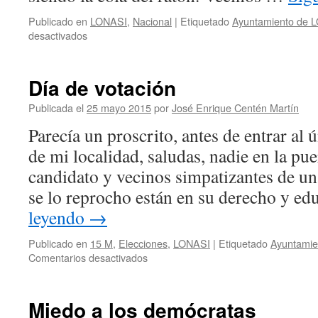
Publicado en
LONASI
,
Nacional
|
Etiquetado
Ayuntamiento de 
en
desactivados
Sieteiglesias
proscrita
Día de votación
Publicada el
25 mayo 2015
por
José Enrique Centén Martín
Parecía un proscrito, antes de entrar al 
de mi localidad, saludas, nadie en la pue
candidato y vecinos simpatizantes de un
se lo reprocho están en su derecho y e
leyendo
→
Publicado en
15 M
,
Elecciones
,
LONASI
|
Etiquetado
Ayuntamie
en
Comentarios desactivados
Día
de
votación
Miedo a los demócratas