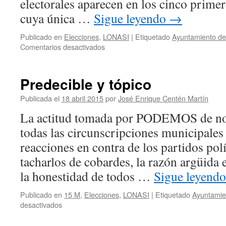
electorales aparecen en los cinco prime
cuya única …
Sigue leyendo
→
Publicado en
Elecciones
,
LONASI
|
Etiquetado
Ayuntamiento d
en
Comentarios desactivados
Observa,
recapacita,
decide
Predecible y tópico
Publicada el
18 abril 2015
por
José Enrique Centén Martín
La actitud tomada por PODEMOS de no
todas las circunscripciones municipale
reacciones en contra de los partidos polí
tacharlos de cobardes, la razón argüida 
la honestidad de todos …
Sigue leyend
Publicado en
15 M
,
Elecciones
,
LONASI
|
Etiquetado
Ayuntamie
en
desactivados
Predecible
y