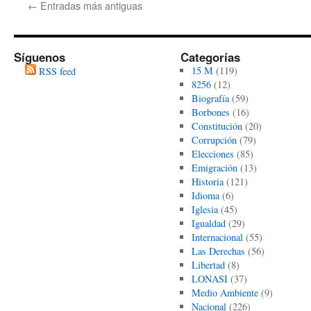
←
Entradas más antiguas
tópico
Síguenos
Categorías
15 M
(119)
RSS feed
8256
(12)
Biografía
(59)
Borbones
(16)
Constitución
(20)
Corrupción
(79)
Elecciones
(85)
Emigración
(13)
Historia
(121)
Idioma
(6)
Iglesia
(45)
Igualdad
(29)
Internacional
(55)
Las Derechas
(56)
Libertad
(8)
LONASI
(37)
Medio Ambiente
(9)
Nacional
(226)