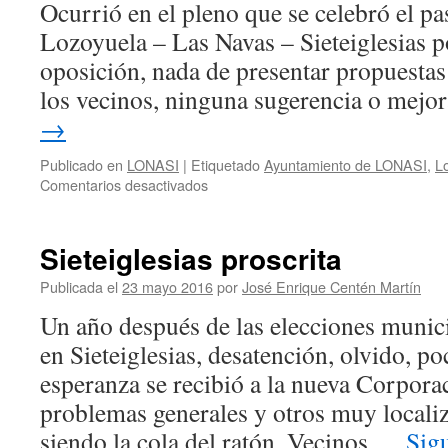
Ocurrió en el pleno que se celebró el pa
Lozoyuela – Las Navas – Sieteiglesias po
oposición, nada de presentar propuestas 
los vecinos, ninguna sugerencia o mej
→
Publicado en
LONASI
|
Etiquetado
Ayuntamiento de LONASI
,
L
en
Comentarios desactivados
Hablemos
de
lo
Sieteiglesias proscrita
mío
Publicada el
23 mayo 2016
por
José Enrique Centén Martín
Un año después de las elecciones munici
en Sieteiglesias, desatención, olvido, po
esperanza se recibió a la nueva Corpor
problemas generales y otros muy locali
siendo la cola del ratón. Vecinos …
Sig