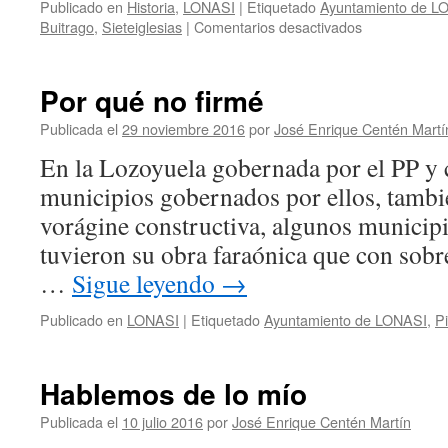
Publicado en
Historia
,
LONASI
|
Etiquetado
Ayuntamiento de L
en
Buitrago
,
Sieteiglesias
|
Comentarios desactivados
Más
antigua,
pero
Por qué no firmé
siempre
proscrita
Publicada el
29 noviembre 2016
por
José Enrique Centén Martí
En la Lozoyuela gobernada por el PP y 
municipios gobernados por ellos, tambi
vorágine constructiva, algunos municip
tuvieron su obra faraónica que con sobr
…
Sigue leyendo
→
Publicado en
LONASI
|
Etiquetado
Ayuntamiento de LONASI
,
P
Hablemos de lo mío
Publicada el
10 julio 2016
por
José Enrique Centén Martín