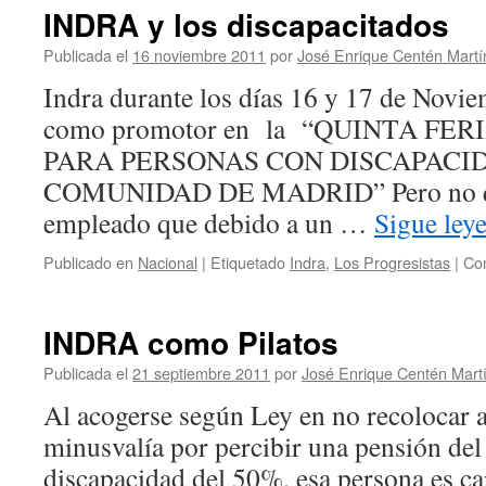
INDRA y los discapacitados
Publicada el
16 noviembre 2011
por
José Enrique Centén Martí
Indra durante los días 16 y 17 de Novie
como promotor en la “QUINTA FE
PARA PERSONAS CON DISCAPACI
COMUNIDAD DE MADRID” Pero no qui
empleado que debido a un …
Sigue le
Publicado en
Nacional
|
Etiquetado
Indra
,
Los Progresistas
|
Com
INDRA como Pilatos
Publicada el
21 septiembre 2011
por
José Enrique Centén Mart
Al acogerse según Ley en no recolocar 
minusvalía por percibir una pensión de
discapacidad del 50%, esa persona es c