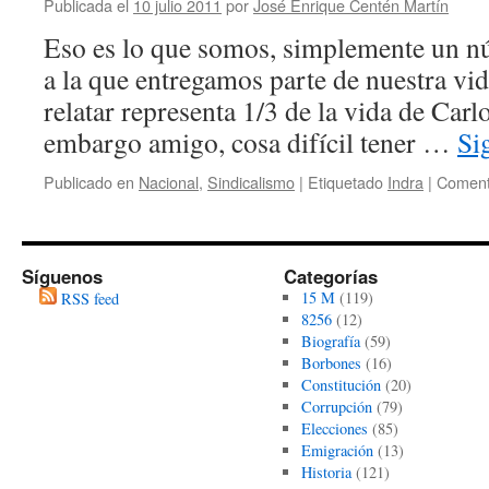
Publicada el
10 julio 2011
por
José Enrique Centén Martín
Eso es lo que somos, simplemente un n
a la que entregamos parte de nuestra vid
relatar representa 1/3 de la vida de Car
embargo amigo, cosa difícil tener …
Si
Publicado en
Nacional
,
Sindicalismo
|
Etiquetado
Indra
|
Coment
Síguenos
Categorías
15 M
(119)
RSS feed
8256
(12)
Biografía
(59)
Borbones
(16)
Constitución
(20)
Corrupción
(79)
Elecciones
(85)
Emigración
(13)
Historia
(121)