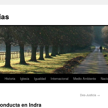
ias
Historia
Iglesia
Igualdad
Internacional
Medio Ambiente
Naci
Des-Justicia
→
Conducta en Indra