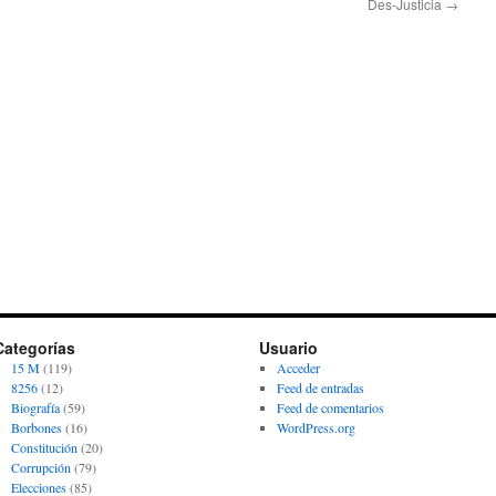
Des-Justicia
→
Categorías
Usuario
15 M
(119)
Acceder
8256
(12)
Feed de entradas
Biografía
(59)
Feed de comentarios
Borbones
(16)
WordPress.org
Constitución
(20)
Corrupción
(79)
Elecciones
(85)