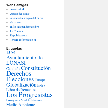
Webs amigas
Arcomadrid
Artista del comic
Asociación amigos del burro
eldiario.es
Infsa independienteolibre
La Comuna
Republica.com
Tercera Información 3i
Etiquetas
15-M
Ayuntamiento de
LONASI
Constitución
Cataluña
Derechos
Elecciones
Europa
Globalización
Indra
Libro de Remedios
Los Progresistas
Lozoyuela
Madrid
Mazacorta
Medio Ambiente