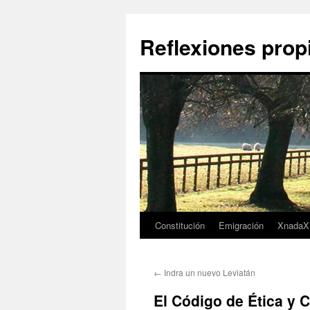
Saltar
al
Reflexiones prop
contenido
Constitución
Emigración
XnadaX
←
Indra un nuevo Leviatán
El Código de Ética y 