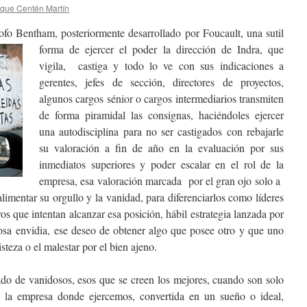
ique Centén Martín
sofo Bentham, posteriormente desarrollado por Foucault, una sutil
forma de ejercer el poder la
dirección de Indra, que
vigila, castiga y todo lo ve con sus indicaciones a
gerentes, jefes de sección, directores de proyectos,
algunos cargos sénior o cargos intermediarios transmiten
de forma piramidal las consignas, haciéndoles ejercer
una autodisciplina para no ser castigados con rebajarle
su valoración a fin de año en la evaluación por sus
inmediatos superiores y poder escalar en el rol de la
empresa, esa valoración marcada por el gran ojo solo a
alimentar su orgullo y la vanidad, para diferenciarlos como líderes
ros que intentan alcanzar esa posición, hábil estrategia lanzada por
grosa envidia, ese deseo de obtener algo que posee otro y que uno
risteza o el malestar por el bien ajeno.
ado de vanidosos, esos que se creen los mejores, cuando son solo
e la empresa donde ejercemos, convertida en un sueño o ideal,