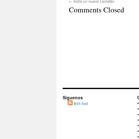
←
Indra un nuevo Leviatán
Comments Closed
Síguenos
RSS feed