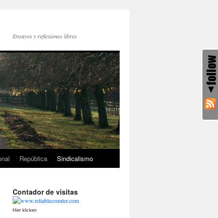
Ensayos y reflexiones libres
onal
República
Sindicalismo
Contador de visitas
Hier klicken