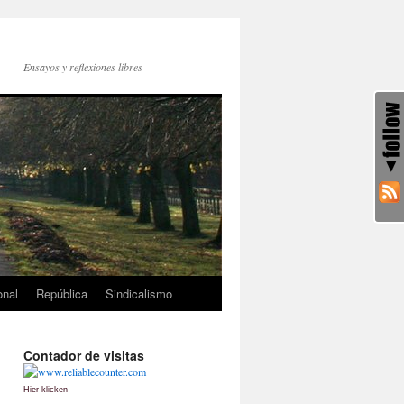
Ensayos y reflexiones libres
onal
República
Sindicalismo
Contador de visitas
Hier klicken