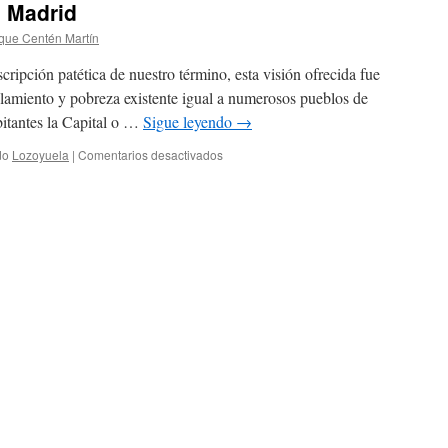
, Madrid
mío
que Centén Martín
ipción patética de nuestro término, esta visión ofrecida fue
lamiento y pobreza existente igual a numerosos pueblos de
bitantes la Capital o …
Sigue leyendo
→
en
do
Lozoyuela
|
Comentarios desactivados
Historia
de
Lozoyuela,
Madrid