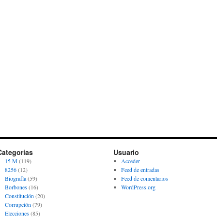
Categorías
Usuario
15 M
(119)
Acceder
8256
(12)
Feed de entradas
Biografía
(59)
Feed de comentarios
Borbones
(16)
WordPress.org
Constitución
(20)
Corrupción
(79)
Elecciones
(85)