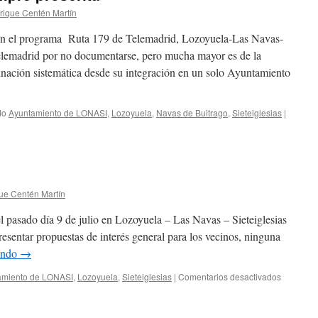
rique Centén Martín
e en el programa Ruta 179 de Telemadrid, Lozoyuela-Las Navas-
 Telemadrid por no documentarse, pero mucha mayor es de la
nación sistemática desde su integración en un solo Ayuntamiento
do
Ayuntamiento de LONASI
,
Lozoyuela
,
Navas de Buitrago
,
Sieteiglesias
|
ue Centén Martín
el pasado día 9 de julio en Lozoyuela – Las Navas – Sieteiglesias
resentar propuestas de interés general para los vecinos, ninguna
endo
→
en
amiento de LONASI
,
Lozoyuela
,
Sieteiglesias
|
Comentarios desactivados
Hablemo
de
lo