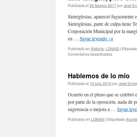
Publicada el
26 febrero 2017
por
José En
Sieteiglesias, apareció fugazment
Sieteiglesias, parte de culpa tiene
Corporación Municipal por la margi
en …
Sigue leyendo
→
Publicado en
Historia
,
LONASI
|
Etiqueta
en
Comentarios desactivados
Más
antigua,
pero
Hablemos de lo mío
siempre
proscrita
Publicada el
10 julio 2016
por
José Enriq
Ocurrió en el pleno que se celebró 
por parte de la oposición, nada de p
sugerencia o mejora a …
Sigue ley
Publicado en
LONASI
|
Etiquetado
Ayunt