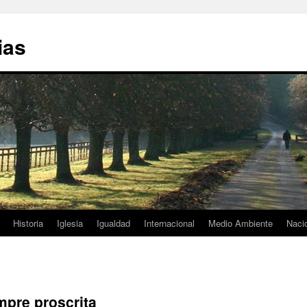
ias
Historia
Iglesia
Igualdad
Internacional
Medio Ambiente
Naci
mpre proscrita