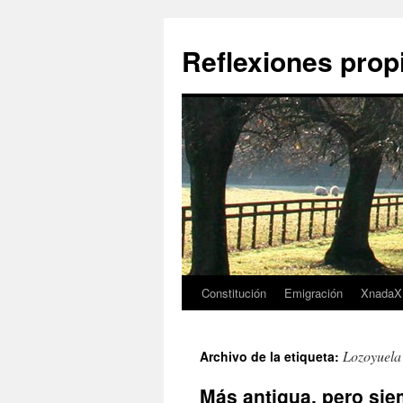
Saltar
al
Reflexiones prop
contenido
Constitución
Emigración
XnadaX
Lozoyuela
Archivo de la etiqueta:
Más antigua, pero sie