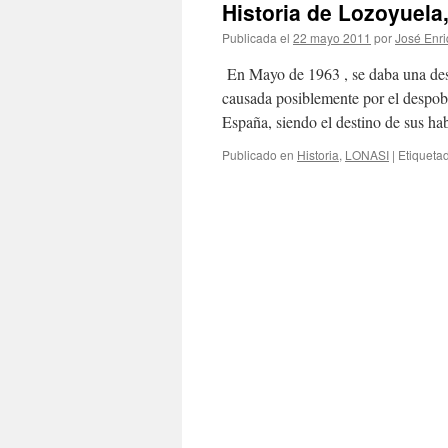
Historia de Lozoyuela
Publicada el
22 mayo 2011
por
José Enri
En Mayo de 1963 , se daba una descr
causada posiblemente por el despob
España, siendo el destino de sus ha
Publicado en
Historia
,
LONASI
|
Etiqueta