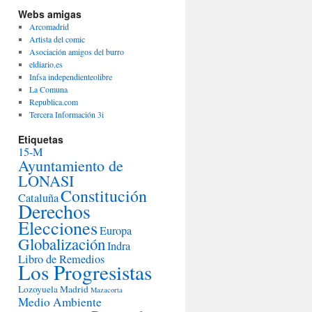
Webs amigas
Arcomadrid
Artista del comic
Asociación amigos del burro
eldiario.es
Infsa independienteolibre
La Comuna
Republica.com
Tercera Información 3i
Etiquetas
15-M
Ayuntamiento de
LONASI
Constitución
Cataluña
Derechos
Elecciones
Europa
Globalización
Indra
Libro de Remedios
Los Progresistas
s
Lozoyuela
Madrid
Mazacorta
Medio Ambiente