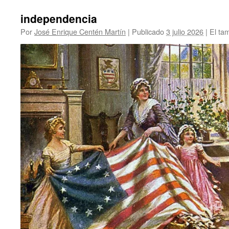
independencia
Por
José Enrique Centén Martín
|
Publicado
3 julio 2026
|
El ta