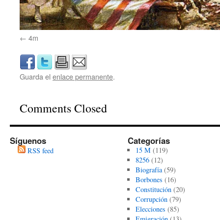
4m
Guarda el
enlace permanente
.
Comments Closed
Síguenos
Categorías
15 M
(119)
RSS feed
8256
(12)
Biografía
(59)
Borbones
(16)
Constitución
(20)
Corrupción
(79)
Elecciones
(85)
Emigración
(13)