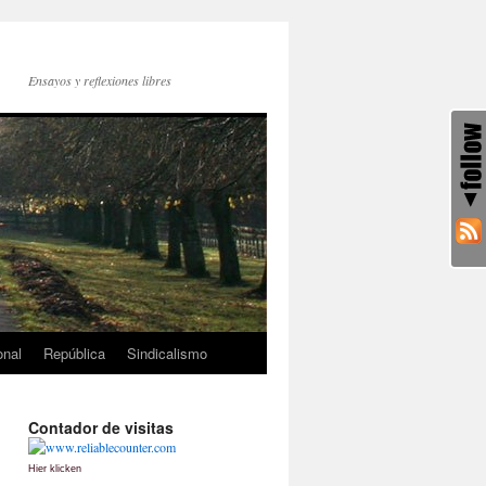
Ensayos y reflexiones libres
onal
República
Sindicalismo
Contador de visitas
Hier klicken