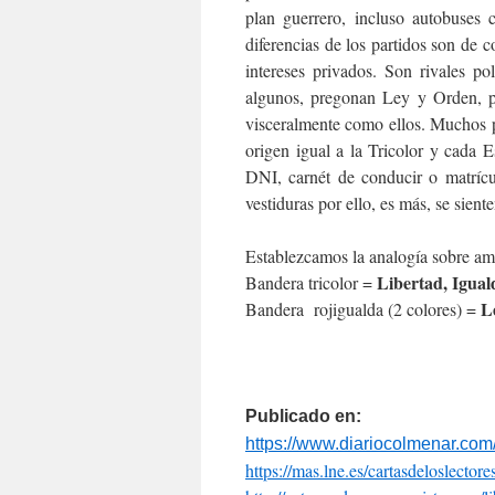
plan guerrero, incluso autobuses
diferencias de los partidos son de c
intereses privados. Son rivales p
algunos, pregonan Ley y Orden, pe
visceralmente como ellos. Muchos 
origen igual a la Tricolor y cada 
DNI, carnét de conducir o matrícu
vestiduras por ello, es más, se sient
Establezcamos la analogía sobre am
Libertad, Igual
Bandera tricolor =
L
Bandera rojigualda (2 colores) =
Publicado en:
https://www.diariocolmenar.
com/
https://mas.lne.es/
cartasdeloslectores