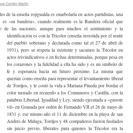
que Centén Martín
s de la enseña rojigualda es enarbolarla en actos partidistas, una
e es «su bandera», cuando realmente es la Bandera oficial que
sto de las naciones, aunque para muchos
el sentimiento y la
identificación es con la Tricolor (enseña investida por el sentir
del pueblo soberano y declarada como tal el 27 de abril de
1931), pero se respeta la existente y sacamos la Tricolor en
actos reivindicativos o en fechas determinadas, porque pesa en
los corazones y la fidelidad a ella ha sido y es un símbolo de
fe y esperanza hacia un futuro próximo. La misma que
querían como enseña para representar el levantamiento liberal
de Torrijos, y le costó la vida a Mariana Pineda por bordar el
color morado en recuerdo a los Comuneros y Castilla, con la
palabras Libertad, Igualdad y Ley, siendo ejecutada a «garrote
vil» en Granada por orden de Fernando VII el 26 de mayo de
1831 y, ese mismo año el 11 de diciembre en la playa de san
Andrés de Málaga, Torrijos y 48 compañeros​ fueron fusilados
sin juicio previo, liberales para quienes la Tricolor era la