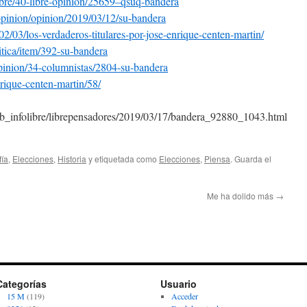
bre/40-libre-opinion/
25659–qsuq-bandera
opinion/
opinion/2019/03/12/su-bandera
02/03/los-verdaderos-
titulares-por-jose-enrique-
centen-martin/
itica/item/392-su-
bandera
inion/34-columnistas/
2804-su-bandera
rique-centen-martin/58/
club_infolibre/librepensadores/2019/03/17/bandera_92880_1043.html
fía
,
Elecciones
,
Historia
y etiquetada como
Elecciones
,
Piensa
. Guarda el
Me ha dolido más
→
Categorías
Usuario
15 M
(119)
Acceder