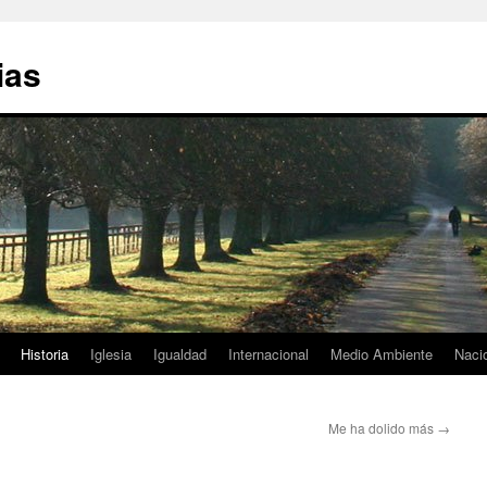
ias
Historia
Iglesia
Igualdad
Internacional
Medio Ambiente
Naci
Me ha dolido más
→