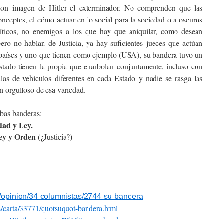
 con imagen de Hitler el exterminador. No comprenden que las
onceptos, el cómo actuar en lo social para la sociedad o a oscuros
olíticos, no enemigos a los que hay que aniquilar, como desean
ro no hablan de Justicia, ya hay suficientes jueces que actúan
países y uno que tienen como ejemplo (USA), su bandera tuvo un
Estado tienen la propia que enarbolan conjuntamente, incluso con
las de vehículos diferentes en cada Estado y nadie se rasga las
en orgulloso de esa variedad.
bas banderas:
dad y Ley.
ey y Orden
(¿
)
Justicia?
opinion/34-columnistas/
2744-su-bandera
/carta/
33771/quotsuquot-bandera.html