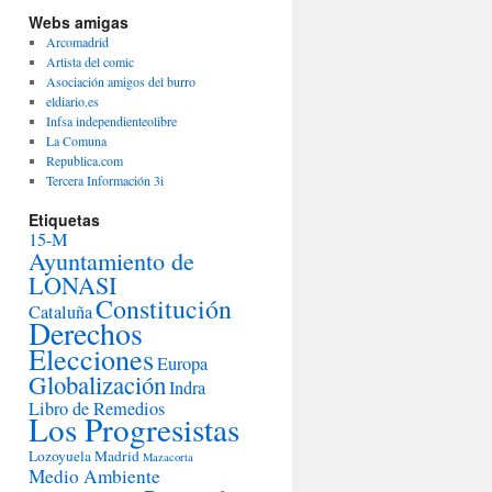
Webs amigas
Arcomadrid
Artista del comic
Asociación amigos del burro
eldiario.es
Infsa independienteolibre
La Comuna
Republica.com
Tercera Información 3i
Etiquetas
15-M
Ayuntamiento de
LONASI
Constitución
Cataluña
Derechos
Elecciones
Europa
Globalización
Indra
Libro de Remedios
Los Progresistas
Lozoyuela
Madrid
Mazacorta
Medio Ambiente