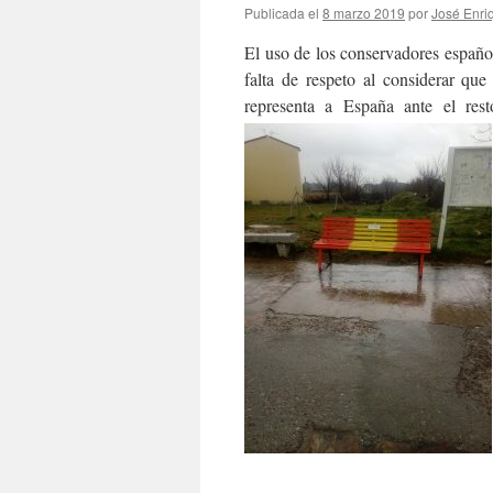
Publicada el
8 marzo 2019
por
José Enri
El uso de los conservadores españole
falta de respeto al considerar qu
representa a España ante el re