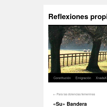
Saltar
al
Reflexiones prop
contenido
Constitución
Emigración
XnadaX
←
Para las dolencias femeninas
«Su» Bandera