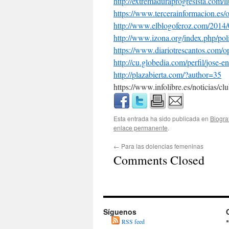
http://extremaduraprogresista.
com/li
https://www.
tercerainformacion.es/
http://www.elblogoferoz.com/
2014/
http://www.izona.org/index.
php/pol
https://www.diariotrescantos.
com/op
http://cu.globedia.com/perfil/
jose-en
http://plazabierta.com/?
author=35
https://www.infolibre.es/noticias/
Esta entrada ha sido publicada en
Biogra
enlace permanente
.
←
Para las dolencias femeninas
Comments Closed
Síguenos
RSS feed