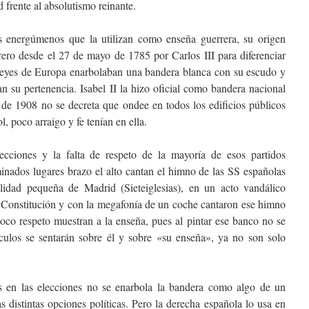
d frente al absolutismo reinante.
 energúmenos que la utilizan como enseña guerrera, su origen
ero desde el 27 de mayo de 1785 por Carlos III para diferenciar
 reyes de Europa enarbolaban una bandera blanca con su escudo y
n su pertenencia. Isabel II la hizo oficial como bandera nacional
 de 1908 no se decreta que ondee en todos los edificios públicos
l, poco arraigo y fe tenían en ella.
cciones y la falta de respeto de la mayoría de esos partidos
minados lugares brazo el alto cantan el himno de las SS españolas
lidad pequeña de Madrid (Sieteiglesias), en un acto vandálico
a Constitución y con la megafonía de un coche cantaron ese himno
oco respeto muestran a la enseña, pues al pintar ese banco no se
ulos se sentarán sobre él y sobre «su enseña», ya no son solo
s en las elecciones no se enarbola la bandera como algo de un
s distintas opciones políticas. Pero la derecha española lo usa en