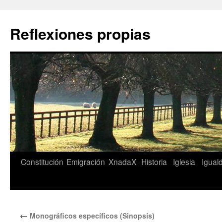
Saltar
al
Reflexiones propias
contenido
Constitución
Emigración
XnadaX
Historia
Iglesia
Igual
←
Monográficos específicos (Sinopsis)