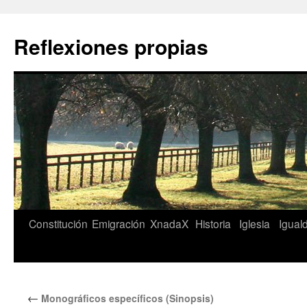
Saltar
al
Reflexiones propias
contenido
Constitución
Emigración
XnadaX
Historia
Iglesia
Igual
←
Monográficos específicos (Sinopsis)