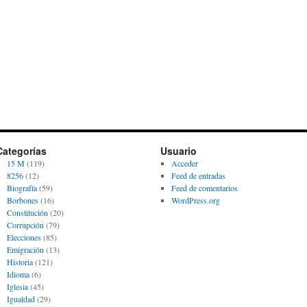
Categorías
Usuario
15 M
(119)
Acceder
8256
(12)
Feed de entradas
Biografía
(59)
Feed de comentarios
Borbones
(16)
WordPress.org
Constitución
(20)
Corrupción
(79)
Elecciones
(85)
Emigración
(13)
Historia
(121)
Idioma
(6)
Iglesia
(45)
Igualdad
(29)