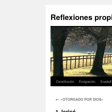
Saltar
al
Reflexiones prop
contenido
Constitución
Emigración
XnadaX
←
«OTORGADO POR DIOS»
1 Jericó