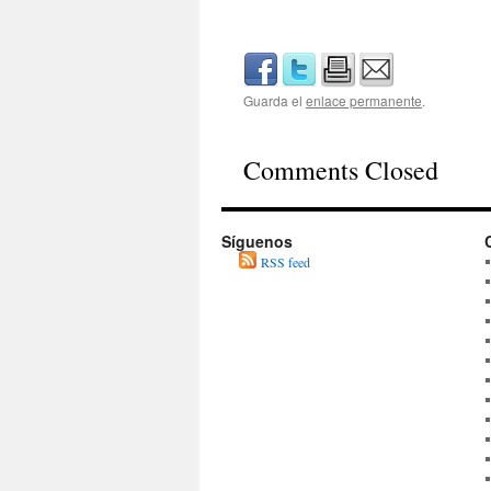
Guarda el
enlace permanente
.
Comments Closed
Síguenos
RSS feed