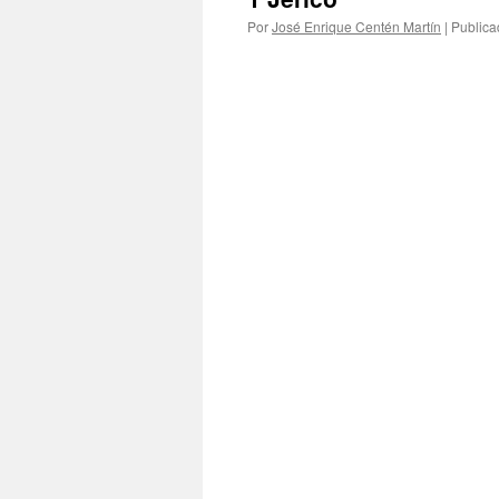
Por
José Enrique Centén Martín
|
Publica