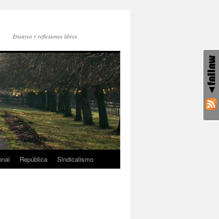
Ensayos y reflexiones libres
onal
República
Sindicalismo