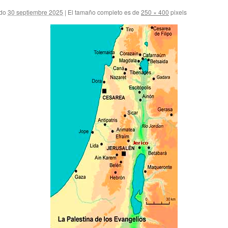
do
30 septiembre 2025
|
El tamaño completo es de
250 × 400
pixels