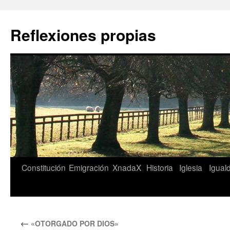
Saltar
al
Reflexiones propias
contenido
Constitución
Emigración
XnadaX
Historia
Iglesia
Igual
←
«OTORGADO POR DIOS»