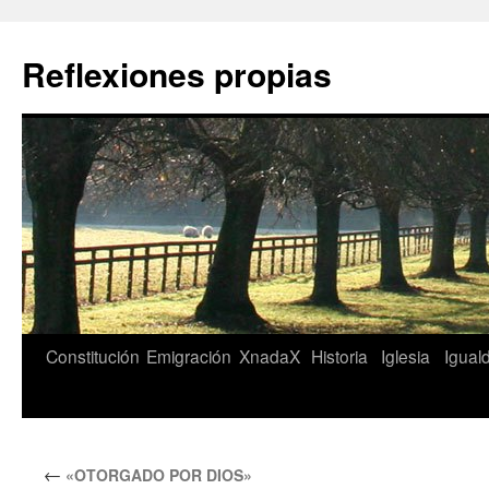
Saltar
al
Reflexiones propias
contenido
Constitución
Emigración
XnadaX
Historia
Iglesia
Igual
←
«OTORGADO POR DIOS»