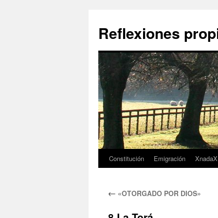
Saltar
al
Reflexiones prop
contenido
Constitución
Emigración
XnadaX
←
«OTORGADO POR DIOS»
8 La Torá