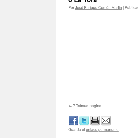
Por
José Enrique Centén Martín
|
Publica
7 Talmud-pagina
Guarda el
enlace permanente
.