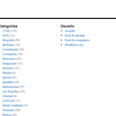
Categorías
Usuario
15 M
(119)
Acceder
8256
(12)
Feed de entradas
Biografía
(59)
Feed de comentarios
Borbones
(16)
WordPress.org
Constitución
(20)
Corrupción
(79)
Elecciones
(85)
Emigración
(13)
Historia
(121)
Idioma
(6)
Iglesia
(45)
Igualdad
(29)
Internacional
(55)
Las Derechas
(56)
Libertad
(8)
LONASI
(37)
Medio Ambiente
(9)
Nacional
(226)
Prensa
(10)