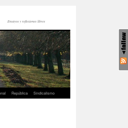
Ensayos y reflexiones libres
onal
República
Sindicalismo