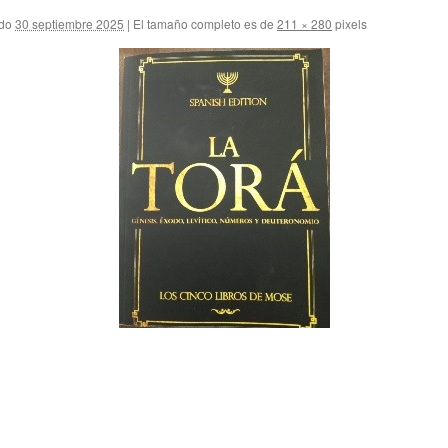
do
30 septiembre 2025
|
El tamaño completo es de
211 × 280
pixels