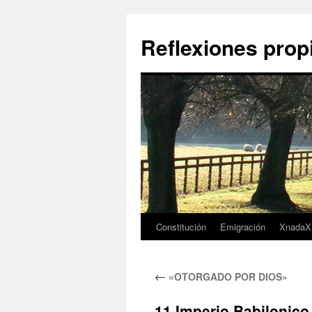
Saltar
al
Reflexiones prop
contenido
Constitución
Emigración
XnadaX
←
«OTORGADO POR DIOS»
11 Imperio Babilonico