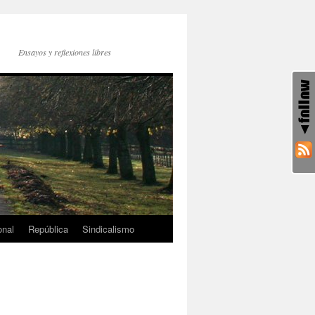
Ensayos y reflexiones libres
onal
República
Sindicalismo