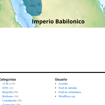
Categorías
Usuario
15 M
(119)
Acceder
8256
(12)
Feed de entradas
Biografía
(59)
Feed de comentarios
Borbones
(16)
WordPress.org
Constitución
(20)
Corrupción
(79)