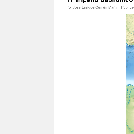
Por
José Enrique Centén Martín
|
Publica