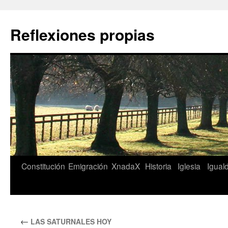
Saltar
al
Reflexiones propias
contenido
Constitución
Emigración
XnadaX
Historia
Iglesia
Igual
←
LAS SATURNALES HOY