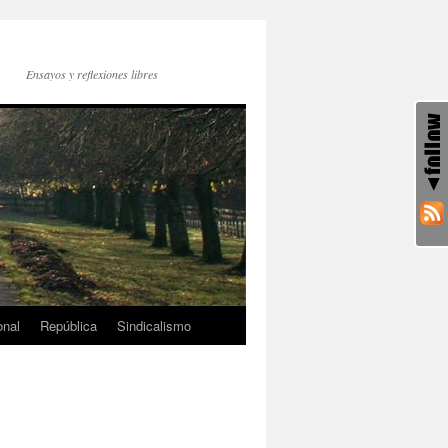
Ensayos y reflexiones libres
onal
República
Sindicalismo