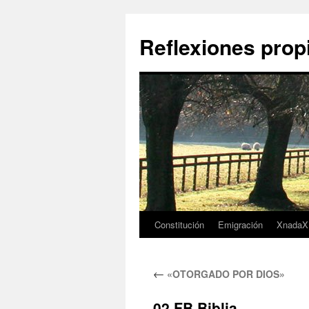
Saltar
al
Reflexiones prop
contenido
Constitución
Emigración
XnadaX
←
«OTORGADO POR DIOS»
02 FB Biblia