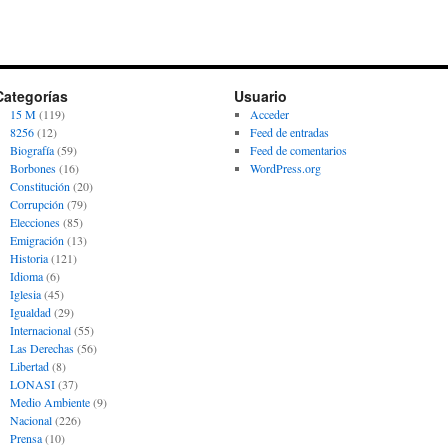
Categorías
Usuario
15 M
(119)
Acceder
8256
(12)
Feed de entradas
Biografía
(59)
Feed de comentarios
Borbones
(16)
WordPress.org
Constitución
(20)
Corrupción
(79)
Elecciones
(85)
Emigración
(13)
Historia
(121)
Idioma
(6)
Iglesia
(45)
Igualdad
(29)
Internacional
(55)
Las Derechas
(56)
Libertad
(8)
LONASI
(37)
Medio Ambiente
(9)
Nacional
(226)
Prensa
(10)