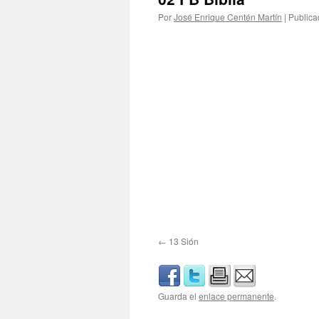
Por
José Enrique Centén Martín
|
Publica
13 Sión
Guarda el
enlace permanente
.