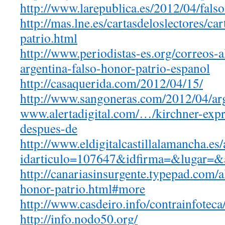
http://www.larepublica.es/
2012/04/falso
http://mas.lne.es/
cartasdeloslectores/car
patrio.html
http://www.periodistas-es.org/
correos-a
argentina-falso-honor-patrio-
espanol
http://casaquerida.com/2012/
04/15/
http://www.sangoneras.com/
2012/04/ar
www.alertadigital.com/…/
kirchner-expr
despues-de
http://www.
eldigitalcastillalamancha.es/
idarticulo=107647&idfirma=&
lugar=&
http://canariasinsurgente.
typepad.com/a
honor-patrio.html#more
http://www.casdeiro.info/contrainfoteca
http://info.nodo50.org/