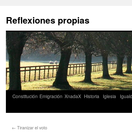
Saltar
al
Reflexiones propias
contenido
Constitución
Emigración
XnadaX
Historia
Iglesia
Igual
←
Tiranizar el voto