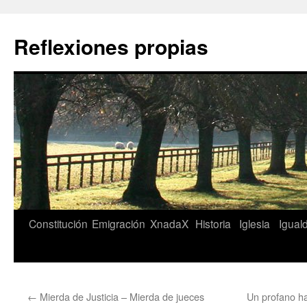
Saltar
al
Reflexiones propias
contenido
Constitución
Emigración
XnadaX
Historia
Iglesia
Igual
←
Mierda de Justicia – Mierda de jueces
Un profano h