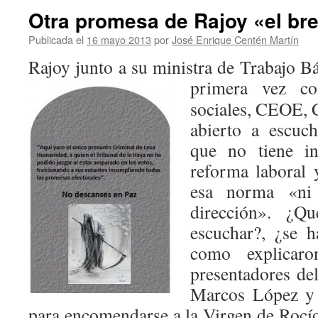
Otra promesa de Rajoy «el br
Publicada el
16 mayo 2013
por
José Enrique Centén Martín
Rajoy junto a su ministra de Trabajo B
primera vez c
sociales, CEOE,
abierto a escuc
que no tiene in
reforma laboral 
esa norma «ni
dirección». ¿Q
escuchar?, ¿se h
como explicaro
presentadores de
Marcos López y
para encomendarse a la Virgen de Rocí