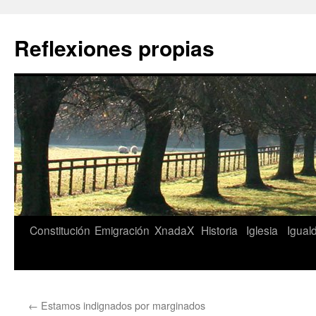
Saltar
al
Reflexiones propias
contenido
Constitución
Emigración
XnadaX
Historia
Iglesia
Igual
←
Estamos indignados por marginados