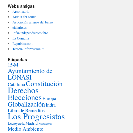
Webs amigas
Arcomadrid
Artista del comic
Asociación amigos del burro
eldiario.es
Infsa independienteolibre
La Comuna
Republica.com
Tercera Información 3i
Etiquetas
15-M
Ayuntamiento de
LONASI
Constitución
Cataluña
Derechos
Elecciones
Europa
Globalización
Indra
Libro de Remedios
Los Progresistas
Lozoyuela
Madrid
Mazacorta
Medio Ambiente