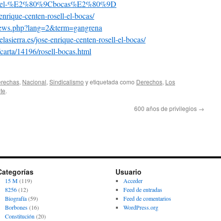
ll-el-%E2%80%
9Cbocas%E2%80%9D
-enrique-centen-
rosell-el-bocas/
/news.php?lang=2&term=gangrena
elasierra.es
/jose-enrique-centen-
rosell-el-bocas/
s/carta/14196/rosell-bocas.html
erechas
,
Nacional
,
Sindicalismo
y etiquetada como
Derechos
,
Los
te
.
600 años de privilegios
→
Categorías
Usuario
15 M
(119)
Acceder
8256
(12)
Feed de entradas
Biografía
(59)
Feed de comentarios
Borbones
(16)
WordPress.org
Constitución
(20)