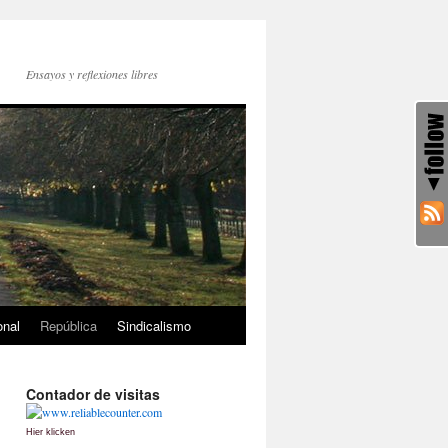
Ensayos y reflexiones libres
onal
República
Sindicalismo
Contador de visitas
Hier klicken