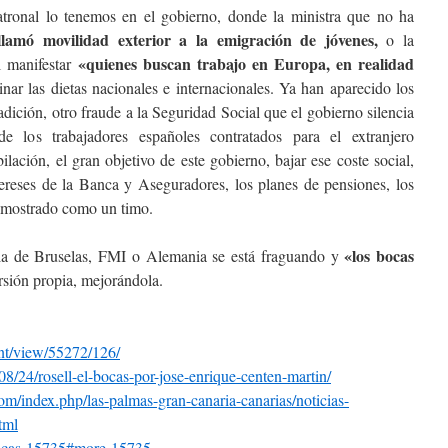
tronal lo tenemos en el gobierno, donde la ministra que no ha
lamó movilidad exterior a la emigración de jóvenes,
o la
«quienes buscan trabajo en Europa, en realidad
l manifestar
nar las dietas nacionales e internacionales. Ya han aparecido los
dición, otro fraude a la Seguridad Social que el gobierno silencia
e los trabajadores españoles contratados para el extranjero
lación, el gran objetivo de este gobierno, bajar ese coste social,
ereses de la Banca y Aseguradores, los planes de pensiones, los
demostrado como un timo.
«los bocas
rla de Bruselas, FMI o Alemania se está fraguando y
sión propia, mejorándola.
nt/view/55272/126/
08/24/rosell-el-bocas-
por-jose-enrique-centen-
martin/
com/
index.php/las-palmas-gran-
canaria-canarias/noticias-
tml
bocas-15735#more-
15735