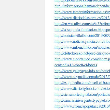
http://
informacionalhamaindependie
http://www.tercerainformacion.
es/s
http://www.diariodelasierra.
es/2013/
http://en.wasalive.com/es/%
22refor
http://la-segunda-fundacion.
blogspo
http://noticiasvillalba.com/
2013/08/2
http://www.noticiasgalicia.
com/trib
http://www.infomelilla.com/
noticia
http://elotrokiosko.net/jose-
enrique-
http://www.elportaluco.com/
index.p
centen/9418-rosell-el-
bocas
http://www.galapagar-info.net/
notic
http://www.soynadie.com/de/
2013/0
http://es.globedia.com/rosell-
el-boca
http://www.diariosigloxxi.com/
text
http://sierranortedigital.com/
portada
http://canariasinsurgente.
typepad.c
http://www.cronicapopular.es/
2013/