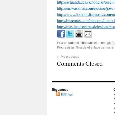
http://actualidades.es/
noticias/rose
http://en.wasalive.com/es/ceoe
/jose
http://www.lookfordiagnosis.com
http://bitacoras.com/bitacora/diariod
http://mas.lne.es/cartasdeloslectore
Esta entrada ha sido publicada en
Las D
Progresistas
. Guarda el
enlace permanen
←
Me preocupa
Comments Closed
Síguenos
RSS feed