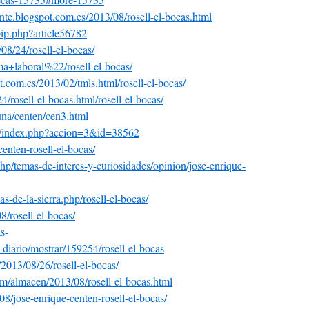
nte
.blogspot.com.es/2013/08/
rosell-el-bocas.html
pip.php?article56782
08/24/rosell-el-bocas/
ma+laboral%22
/rosell-
el-bocas/
t.com.es/2013/02/tmls.
html
/rosell-el-bocas/
4/rosell-el-bocas.
html
/rosell-el-bocas/
una/centen/cen3.html
s/index.php?accion=3&
id=38562
centen-rosell-el-
bocas/
hp/temas-de-interes-y-
curiosidades/opinion/jose-
enrique-
ias-de-la-sierra.php
/
rosell-el-bocas/
8/rosell-el-bocas/
s-
o-diario/mostrar/159254/
rosell-el-bocas
/2013/08/26/rosell-el-
bocas/
om/almacen/2013/08/
rosell-el-bocas.html
08/jose-enrique-centen-
rosell-el-bocas/