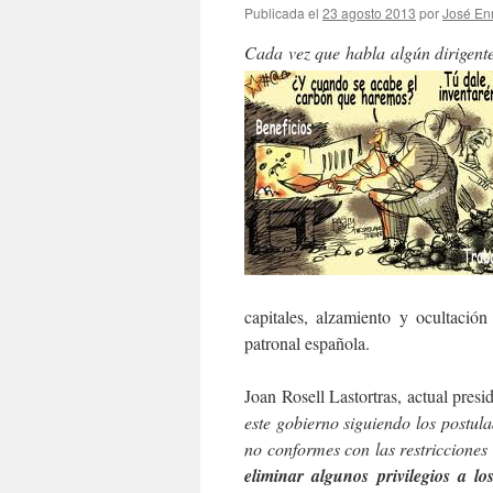
Publicada el
23 agosto 2013
por
José En
Cada vez que habla algún dirigente
capitales, alzamiento y ocultación
patronal española.
Joan Rosell Lastortras, actual pres
este gobierno siguiendo los postul
no conformes con las restricciones
eliminar algunos privilegios a lo