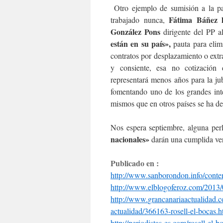
Otro ejemplo de sumisión a la pa
Fátima Báñez l
trabajado nunca,
González Pons
dirigente del PP a
están en su país»,
pauta para elimi
contratos por desplazamiento o extra
y consiente, esa no cotización d
representará menos años para la jubi
fomentando uno de los grandes int
mismos que en otros países se ha 
Nos espera septiembre, alguna pe
nacionales»
darán una cumplida ver
Publicado en :
http://www.sanborondon.info/
conte
http://www.elblogoferoz.com/
2013/
http://www.
grancanariaactualidad.
actualidad/366163-rosell-el-
bocas.h
http://periodistas-es.com/
rosell-el-