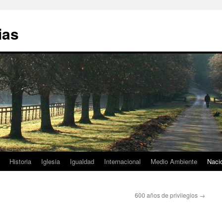
ias
Historia
Iglesia
Igualdad
Internacional
Medio Ambiente
Naci
600 años de privilegios
→