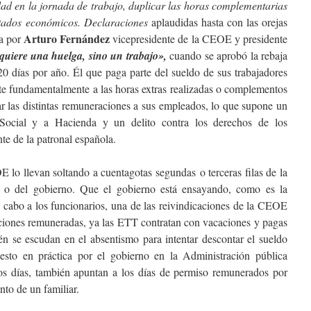
idad en la jornada de trabajo, duplicar las horas complementarias
ultados económicos. Declaraciones
aplaudidas hasta con las orejas
Arturo Fernández
da por
vicepresidente de la CEOE y presidente
 quiere una huelga, sino un trabajo»
,
cuando se aprobó la rebaja
0 días por año. Él que paga parte del sueldo de sus trabajadores
te fundamentalmente a las horas extras realizadas o complementos
ar las distintas remuneraciones a sus empleados, lo que supone un
 Social y a Hacienda y un delito contra los derechos de los
te de la patronal española.
 lo llevan soltando a cuentagotas segundas o terceras filas de la
s o del gobierno. Que el gobierno está ensayando, como es la
a cabo a los funcionarios, una de las reivindicaciones de la CEOE
caciones remuneradas, ya las ETT contratan con vacaciones y pagas
n se escudan en el absentismo para intentar descontar el sueldo
uesto en práctica por el gobierno en la Administración pública
s días, también apuntan a los días de permiso remunerados por
nto de un familiar.