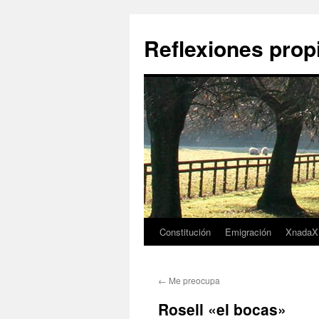
Saltar
al
Reflexiones prop
contenido
Constitución
Emigración
XnadaX
←
Me preocupa
Rosell «el bocas»