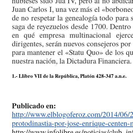
hubieses sido Jua IV, pero al no abdica
Juan Carlos I, una vez más el «borboneo»
de no respetar la genealogía todo para
saga de reyezuelos desde 1700. Dentr
en qué empresa multinacional ejerc
dirigentes, serán nuevos consejeros por 
para mantener el «Statu Quo» de los q
nuestra nación, la Dictadura Financiera.
1.- Llibro VII de la República, Platón 428-347 a.n.e.
Publicado en:
http://www.elblogoferoz.com/
2014/06/
protodinastia-por-jose-
enrique-centen-
http://www.infolibre.es/noticias/club