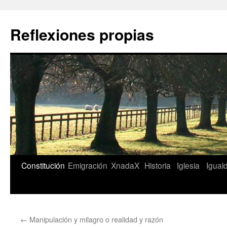
Saltar
al
Reflexiones propias
contenido
Constitución
Emigración
XnadaX
Historia
Iglesia
Igual
←
Manipulación y milagro o realidad y razón