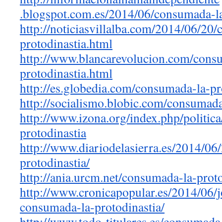
.blogspot.com.es/2014/06/
consumada-la
http://noticiasvillalba.com/
2014/06/20/
protodinastia.html
http://www.blancarevolucion.
com/consu
protodinastia.html
http://es.globedia.com/
consumada-la-pr
http://socialismo.blobic.com/
c
onsumada-
http://www.izona.org/index.
php/politic
protodinastia
http://www.diariodelasierra.
es/2014/06
protodinastia/
http://ania.urcm.net/
consumada
-la-prot
http://www.cronicapopular.es/
2014/06/j
consumada-la-protodinastia/
http://www.todo-titulares.es/
consumada-