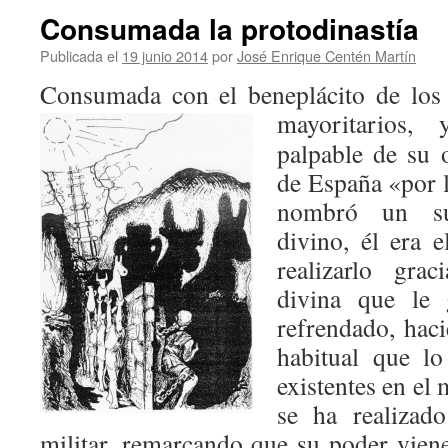
Consumada la protodinastía
Publicada el
19 junio 2014
por
José Enrique Centén Martín
Consumada con el beneplácito de los 
mayoritarios
palpable de su o
de España «por l
nombró un su
divino, él era e
realizarlo gra
divina que le 
refrendado, hac
habitual que l
existentes en el
se ha realizad
militar, remarcando que su poder viene