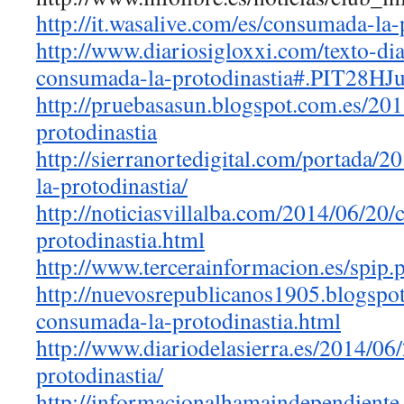
http://it.wasalive.com/es/
consumada-la-p
http://www.diariosigloxxi.com/
texto-di
consumada-la-protodinastia#.
PIT28HJ
http://pruebasasun.blogspot.
com.es/201
protodinastia
http://sierranortedigital.com/
portada/2
la-protodinastia/
http://noticiasvillalba.com/
2014/06/20/
protodinastia.html
http://www.tercerainformacion.
es/spip.
http://nuevosrepublicanos1905.
blogspo
consumada-la-protodinastia.
html
http://www.diariodelasierra.
es/2014/06
protodinastia/
http://
informacionalhamaindependiente