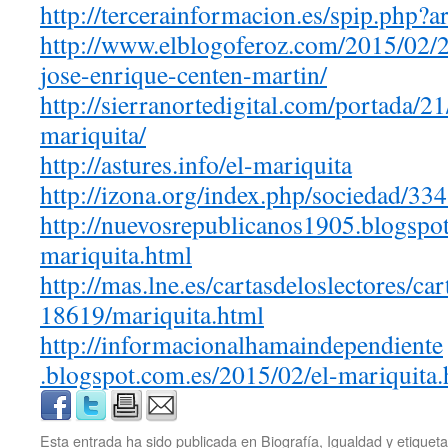
http://tercerainformacion.es/
spip.php?a
http://www.elblogoferoz.com/
2015/02/2
jose-enrique-centen-martin/
http://sierranortedigital.com/
portada/21
mariquita/
http://astures.info/
el-
mariquita
http://izona.org/index.php/
sociedad/334
http://nuevosrepublicanos1905.
blogspot
mariquita.html
http://mas.lne.es/
cartasdeloslectores/car
18619/mariquita.html
http://
informacionalhamaindependiente
.blogspot.com.es/2015/02/el-
mariquita.
Esta entrada ha sido publicada en
Biografía
,
Igualdad
y etique