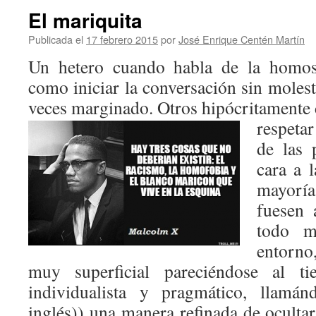
El mariquita
Publicada el
17 febrero 2015
por
José Enrique Centén Martín
Un hetero cuando habla de la homos
como iniciar la conversación sin moles
veces marginado. Otros hipócritamente 
respeta
de las 
cara a l
mayoría
fuesen 
todo m
entorno
muy superficial pareciéndose al t
individualista y pragmático, llamán
inglés)) una
manera refinada de ocultar