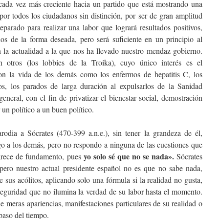
ada vez más creciente hacia un partido que está mostrando una
por todos los ciudadanos sin distinción, por ser de gran amplitud
arado para realizar una labor que logrará resultados positivos,
os de la forma deseada, pero será suficiente en un principio al
on la actualidad a la que nos ha llevado nuestro mendaz gobierno.
 otros (los lobbies de la Troika), cuyo único interés es el
on la vida de los demás como los enfermos de hepatitis C, los
os, los parados de larga duración al expulsarlos de la Sanidad
eneral, con el fin de privatizar el bienestar social, demostración
 un político a un buen político.
rodia a Sócrates (470-399 a.n.e.), sin tener la grandeza de él,
go a los demás, pero no respondo a ninguna de las cuestiones que
yo solo sé que no se nada».
arece de fundamento, pues
Sócrates
pero nuestro actual presidente español no es que no sabe nada,
de sus acólitos, aplicando solo una fórmula si la realidad no gusta,
 seguridad que no ilumina la verdad de su labor hasta el momento.
 meras apariencias, manifestaciones particulares de su realidad o
paso del tiempo.