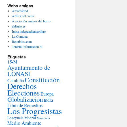
Webs amigas
Arcomadrid
Artista del comic
Asociación amigos del burro
eldiario.es
Infsa independienteolibre
La Comuna
Republica.com
Tercera Información 3i
Etiquetas
15-M
Ayuntamiento de
LONASI
Constitución
Cataluña
Derechos
Elecciones
Europa
Globalización
Indra
Libro de Remedios
Los Progresistas
Lozoyuela
Madrid
Mazacorta
Medio Ambiente