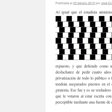
Publicada el
25 febrero 2015
por
José En
Al igual que el estadista atenien
expuesto, y que defiende como u
desfachatez
de pedir cuatro años
privatización de todo lo público o 
tendrán asegurados puestos en el 
giratoria. Ese fue y es su verdade
que le votaron al estar escrita c
perceptible mediante una fuente de c