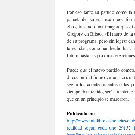
Por eso tanto su partido como la m
parcela de poder, a esa nueva form
ellos, trazando una imagen que dis
Gregory en Bristol «El muro de la c
de su programa, pero sin lograr cam
la realidad, como han hecho hasta 
futuro hasta las próximas elecciones
Puede que el nuevo partido cometa
dirección del futuro en un horizon
según los acontecimientos o las pos
siempre han tenido, será un intento
que en un principio se marcaron.
Publicado en:
http://www.infolibre.es/
noticias/clu
realidad_segun_cada_uno_29157_
http://mas.lne.es/
cartasdeloslectores/