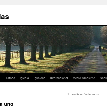
ias
Historia
Iglesia
Igualdad
Internacional
Medio Ambiente
Naci
El otro día en Vallecas
→
da uno