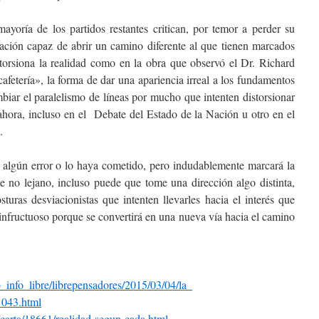
ayoría de los partidos restantes critican, por temor a perder su
ación capaz de abrir un camino diferente al que tienen marcados
torsiona la realidad como en la obra que observó el Dr. Richard
afetería», la forma de dar una apariencia irreal a los fundamentos
biar el paralelismo de líneas por mucho que intenten distorsionar
ahora, incluso en el Debate del Estado de la Nación u otro en el
.
 algún error o lo haya cometido, pero indudablemente marcará la
te no lejano, incluso puede que tome una dirección algo distinta,
turas desviacionistas que intenten llevarles hacia el interés que
 infructuoso porque se convertirá en una nueva vía hacia el camino
b_info_libre/
librepensadores/2015/03/04/la_
1043.html
carta/
18661/realidad-segun-cada.html