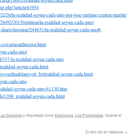
pip.php?article81954
02/26/la-realidad-segun-
cada-uno-por-jose-enrique-
centen-martin/
/26/02/2015/opinion/la-
realidad-segun-cada-uno/
o-diario/mostrar/244631/
la-realidad-segun-cada-uno#.
.es/
cartasaldirector.html
egun-cada-uno/
d/337-la-realidad-
segun-cada-uno
/realidad-segun-cada.
html
ge=sedna&lang=pt_br
/
realidad-segun-cada.html
egun-cada-uno
realidad-segun-cada-uno-
61130.htm
li/1208_realidad-segun-
cada.html
Las Derechas
y etiquetada como
Elecciones
,
Los Progresistas
. Guarda el
El otro día en Vallecas
→