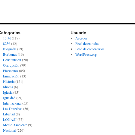
Categorías
Usuario
15 M
(119)
Acceder
8256
(12)
Feed de entradas
Biografía
(59)
Feed de comentarios
Borbones
(16)
WordPress.org
Constitución
(20)
Corrupción
(79)
Elecciones
(85)
Emigración
(13)
Historia
(121)
Idioma
(6)
Iglesia
(45)
Igualdad
(29)
Internacional
(55)
Las Derechas
(56)
Libertad
(8)
LONASI
(37)
Medio Ambiente
(9)
Nacional
(226)