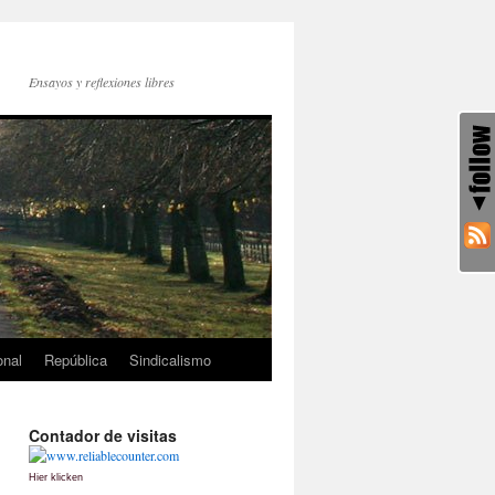
Ensayos y reflexiones libres
onal
República
Sindicalismo
Contador de visitas
Hier klicken