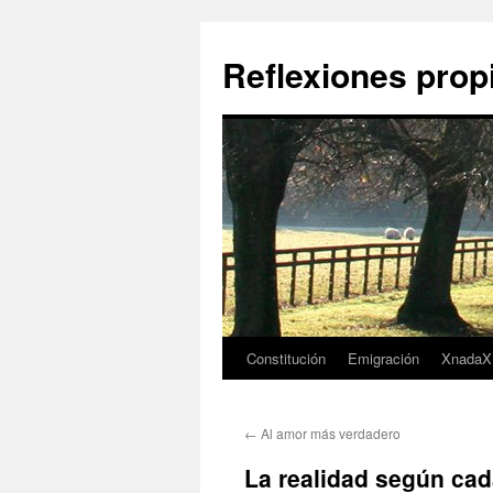
Saltar
al
Reflexiones prop
contenido
Constitución
Emigración
XnadaX
←
Al amor más verdadero
La realidad según ca