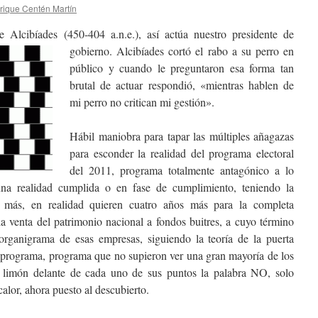
rique Centén Martín
se Alcibíades (450-404 a.n.e.), así actúa nuestro presidente
de
gobierno. Alcibíades cortó el rabo a su perro en
público y cuando le preguntaron esa forma tan
brutal de actuar respondió, «mientras hablen de
mi perro no critican mi gestión».
Hábil maniobra para tapar las múltiples añagazas
para esconder la realidad del programa electoral
del 2011, programa totalmente antagónico a lo
na realidad cumplida o en fase de cumplimiento, teniendo la
 más, en realidad quieren cuatro años más para la completa
la venta del patrimonio nacional a fondos buitres, a cuyo término
organigrama de esas empresas, siguiendo la teoría de la puerta
ro programa, programa que no supieron ver una gran mayoría de los
on limón delante de cada uno de sus puntos la palabra NO, solo
alor, ahora puesto al descubierto.