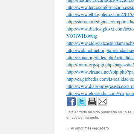
http://www.tercerainformacion.
es/s
http://www.elblogoferoz.com/
2015/
http://sierranortedigital.com/
portada
http://www.diariosigloxxi.com/
text
VO7rWHxwurg
http://www.
eldigitalcastillalamancha
http://web.notinet.org/la-
realidad-s
http://izona.org/index.php/
actualida
http://frams.org/spip.php?
page=site
http://www.ciranda.net/spip.
php?pa
http://es.globedia.com/la-
realidad-s
http://www.diarioprogresista.
es/la-
http://www.elperiodic.com/
voxpopu
Esta entrada ha sido publicada en
15 M
,
enlace permanente
.
←
Al amor más verdadero