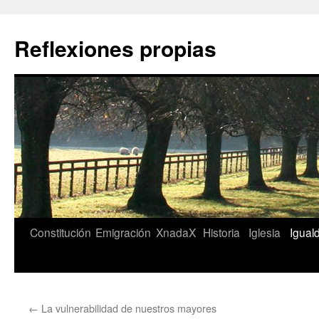
Saltar
al
Reflexiones propias
contenido
Constitución
Emigración
XnadaX
Historia
Iglesia
Igual
←
La vulnerabilidad de nuestros mayores