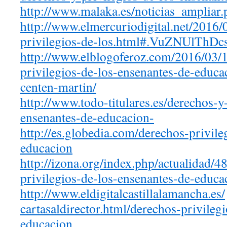
http://www.malaka.es/noticias_
ampliar
http://www.elmercuriodigital.
net/2016/
privilegios-de-los.html#.
VuZNUlThDc
http://www.elblogoferoz.com/
2016/03/1
privilegios-de-los-ensenantes-
de-educa
centen-martin/
http://www.todo-titulares.es/
d
erechos-y-
ensenantes-de-educacion-
http://es.globedia.com/
derechos-privile
educacion
http://izona.org/index.php/
actualidad/4
privilegios-de-los-ensenantes-
de-educa
http://www.
eldigitalcastillalamancha.es/
cartasaldirector.html/
derechos
-privileg
educacion