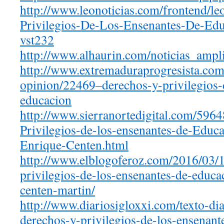
http://www.leonoticias.com/
frontend/le
Privilegios-De-Los-
Ensenantes-De-Edu
vst232
http://www.alhaurin.com/
noticias_ampl
http://www.
extremaduraprogresista.com
opinion/22469–
derechos-y-privilegios-
educacion
http://www.sierranortedigital.
com/5964
Privilegios-de-los-ensenantes-
de-Educa
Enrique-Centen.html
http://www.elblogoferoz.com/
2016/03/1
privilegios-de-los-ensenantes-
de-educa
centen-martin/
http://www.diariosigloxxi.com/
texto-di
derechos-y-privilegios-de-los-
ensenant