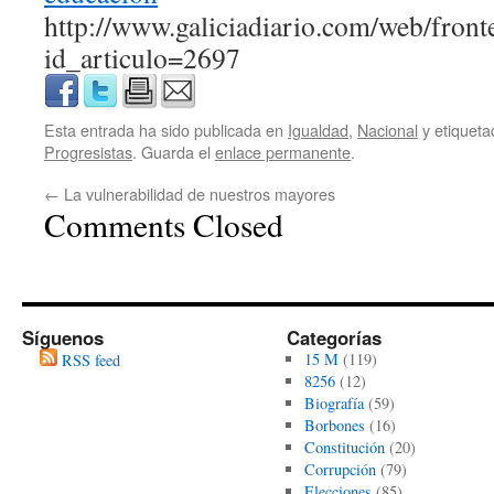
http://www.galiciadiario.com/web/front
id_articulo=2697
Esta entrada ha sido publicada en
Igualdad
,
Nacional
y etiquet
Progresistas
. Guarda el
enlace permanente
.
←
La vulnerabilidad de nuestros mayores
Comments Closed
Síguenos
Categorías
15 M
(119)
RSS feed
8256
(12)
Biografía
(59)
Borbones
(16)
Constitución
(20)
Corrupción
(79)
Elecciones
(85)