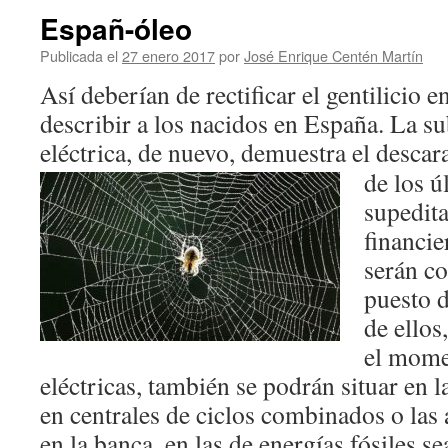
Españ-óleo
Publicada el
27 enero 2017
por
José Enrique Centén Martín
Así deberían de rectificar el gentilicio 
describir a los nacidos en España. La sub
eléctrica, de nuevo, demuestra el desc
de los ú
supedita
financie
serán c
puesto d
de ellos
el momen
eléctricas, también se podrán situar en l
en centrales de ciclos combinados o las 
en la banca, en las de energías fósiles se