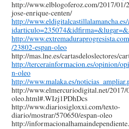
http://www.elblogoferoz.com/2017/01/2
jose-enrique-centen/
http://www.eldigitalcastillala
mancha.es/
idarticulo=235074&idfirma=&lu
gar=&
http://www.extremaduraprogresi
sta.com
/23802-espan-oleo
http://mas.lne.es/cartasdeloslectores/c
http://tercerainformacion.es/o
pinion/op
n-oleo
http://www.malaka.es/noticias_
ampliar
http://www.elmercuriodigital.net/2017/
oleo.html#.WIzj1PDhDcs
http://www.diariosigloxxi.com/texto-
diario/mostrar/570650/espan-oleo
http://informacionalhamaindependiente