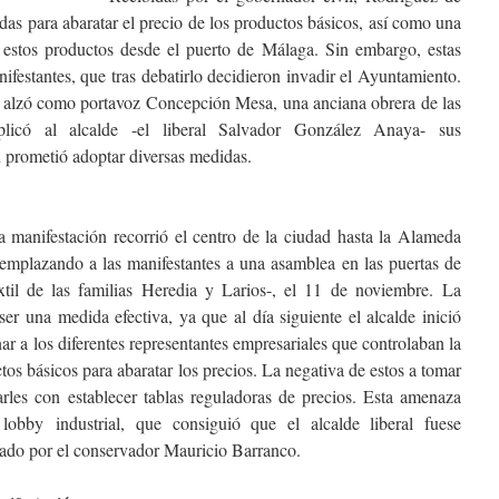
das para abaratar el precio de los productos básicos, así como una
e estos productos desde el puerto de Málaga. Sin embargo, estas
festantes, que tras debatirlo decidieron invadir el Ayuntamiento.
e alzó como portavoz Concepción Mesa, una anciana obrera de las
licó al alcalde -el liberal Salvador González Anaya- sus
n prometió adoptar diversas medidas.
 manifestación recorrió el centro de la ciudad hasta la Alameda
ó emplazando a las manifestantes a una asamblea en las puertas de
extil de las familias Heredia y Larios-, el 11 de noviembre. La
er una medida efectiva, ya que al día siguiente el alcalde inició
r a los diferentes representantes empresariales que controlaban la
os básicos para abaratar los precios. La negativa de estos a tomar
rles con establecer tablas reguladoras de precios. Esta amenaza
 l
obby
industrial, que consiguió que el alcalde liberal fuese
ado por el conservador Mauricio Barranco.