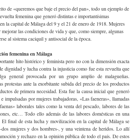
ito de «queremos que baje el precio del pan», todo un ejemplo de
vuelta femenina que generó distintas e importantísimas
en la capital de Málaga del 9 y el 21 de enero de 1918. Mujeres
r mejorar las condiciones de vida y que, como siempre, algunas
se al sistema caciquil y antisocial de la época.
ión femenina en Málaga
rtante hito histórico y feminista pero no con la dimensión exacta
e dignidad y lucha contra la injusticia como fue esta revuelta que
elga general provocada por un grupo amplio de malagueñas.
s protestas ante la exorbitante subida del precio de los productos
oductos de primera necesidad. Esta fue la causa inicial que generó
 e impulsadas por mujeres trabajadoras, «Las faeneras», llamadas
faenas» laborales tales como la venta del pescado, labores de las
mones, etc… Todo ello además de las labores domésticas en una
. El final de esta lucha y movilización en la capital de Málaga se
-dos mujeres y dos hombres-, y una veintena de heridos. Lo allí
nmoción y rechazo en la opinión pública de todo el país. De estos