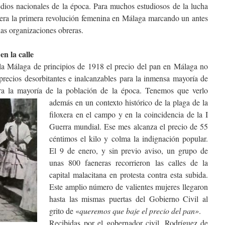
edios nacionales de la época​. Para muchos estudiosos de la lucha
dera la primera revolución femenina en Málaga marcando un antes
las organizaciones obreras.
en la calle
 la Málaga de principios de 1918 el precio del pan en Málaga no
precios desorbitantes e inalcanzables para la inmensa mayoría de
ara la mayoría de la población de la época. Tenemos que verlo
además en un
contexto histórico de la plaga de la
filoxera en el campo y en la coincidencia de la I
Guerra mundial. Ese mes alcanza el precio de 55
céntimos el kilo y colma la indignación popular.
El 9 de enero, y sin previo aviso, un grupo de
unas 800 faeneras recorrieron las calles de la
capital malacitana en protesta contra esta subida.
Este amplio número de valientes mujeres llegaron
hasta las mismas puertas del Gobierno Civil al
grito de «
queremos que baje el precio del pan»
.
Recibidas por el gobernador civil, Rodríguez de