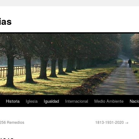
ias
Historia
Iglesia
Igualdad
Internacional
Medio Ambiente
Naci
8256 Remedios
1813-1931-2020
→