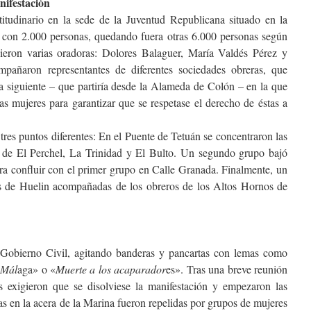
nifestación
titudinario en la sede de la Juventud Republicana situado en la
tó con 2.000 personas, quedando fuera otras 6.000 personas según
inieron varias oradoras: Dolores Balaguer, María Valdés Pérez y
añaron representantes de diferentes sociedades obreras, que
a siguiente – que partiría desde la Alameda de Colón – en la que
as mujeres para garantizar que se respetase el derecho de éstas a
 tres puntos diferentes: En el Puente de Tetuán se concentraron las
s de El Perchel, La Trinidad y El Bulto. Un segundo grupo bajó
a confluir con el primer grupo en Calle Granada. Finalmente, un
as de Huelin acompañadas de los obreros de los Altos Hornos de
 Gobierno Civil, agitando banderas y pancartas con lemas como
 Mál
aga» o «
Muerte a los acaparador
es». Tras una breve reunión
s exigieron que se disolviese la manifestación y empezaron las
as en la acera de la Marina fueron repelidas por grupos de mujeres