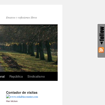
Ensayos y reflexiones libres
onal
República
Sindicalismo
Contador de visitas
Hier klicken