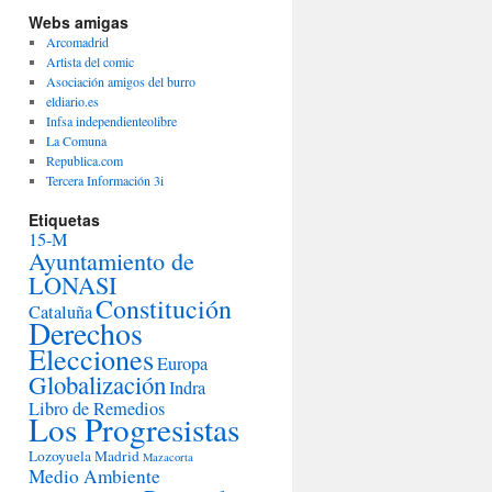
Webs amigas
Arcomadrid
Artista del comic
Asociación amigos del burro
eldiario.es
Infsa independienteolibre
La Comuna
Republica.com
Tercera Información 3i
Etiquetas
15-M
Ayuntamiento de
LONASI
Constitución
Cataluña
Derechos
Elecciones
Europa
Globalización
Indra
Libro de Remedios
Los Progresistas
Lozoyuela
Madrid
Mazacorta
Medio Ambiente