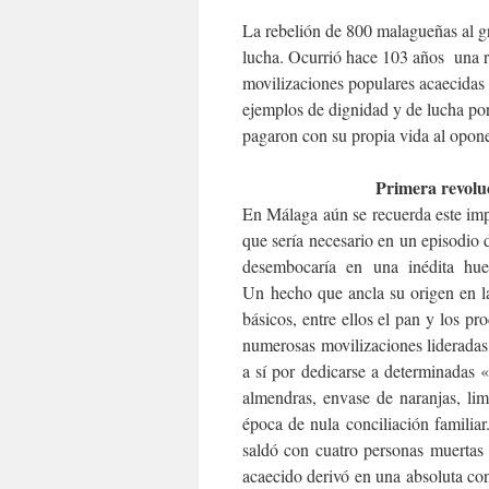
La rebelión de 800 malagueñas al gr
lucha.
Ocurrió hace 103 años una re
movilizaciones populares acaecidas 
ejemplos de dignidad y de lucha po
pagaron con su propia vida al oponer
Primera revoluc
En Málaga aún se recuerda este impo
que sería necesario en un episodio d
desembocaría en una inédita hu
Un
hecho que ancla su origen en la
básicos, entre ellos el pan y los pr
numerosas movilizaciones lideradas
a sí por dedicarse a determinadas «
almendras, envase de naranjas, li
época de nula conciliación familiar
saldó con cuatro personas muertas 
acaecido derivó en una absoluta co