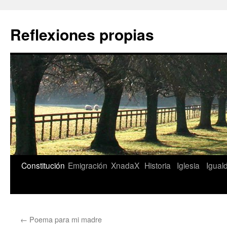
Saltar
al
Reflexiones propias
contenido
Constitución
Emigración
XnadaX
Historia
Iglesia
Igual
←
Poema para mi madre