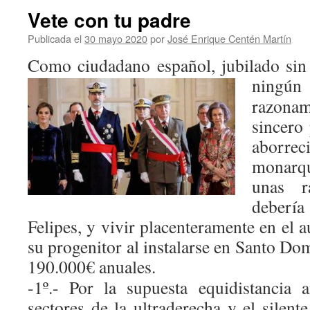
Vete con tu padre
Publicada el
30 mayo 2020
por
José Enrique Centén Martín
Como ciudadano español, jubilado sin 
ning
razon
sincero 
aborr
monarqu
unas r
debería
Felipes, y vivir placenteramente en el 
su progenitor al instalarse en Santo D
190.000€ anuales.
-1º.- Por la supuesta equidistancia 
sectores de la ultraderecha y el silente