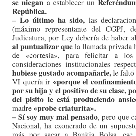
se niegan
Referéndu
a establecer un
República.
– Lo último ha sido,
las declaracio
(máximo representante del CGPJ, d
Judicatura, por Ley debería de haber 
al puntualizar que
la llamada privada 
de «cortesía», para felicitar a los
consideraciones institucionales resp
hubiese gustado acompañarle,
le faltó
«porque el confinamient
VI quería ir
por su hija y el positivo de su clase, p
del pisito le está produciendo ansi
«probe criaturita».
madre
– Sí soy muy mal pensado
, pero que c
Nacional, ha exonerado de un supuest
más por sacar a Bankia Bolsa, ese 