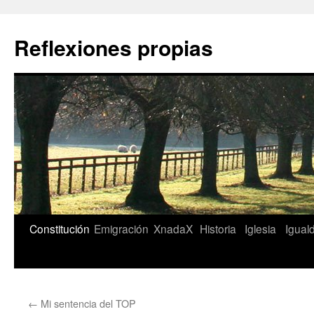
Saltar
al
Reflexiones propias
contenido
Constitución
Emigración
XnadaX
Historia
Iglesia
Igual
←
Mi sentencia del TOP