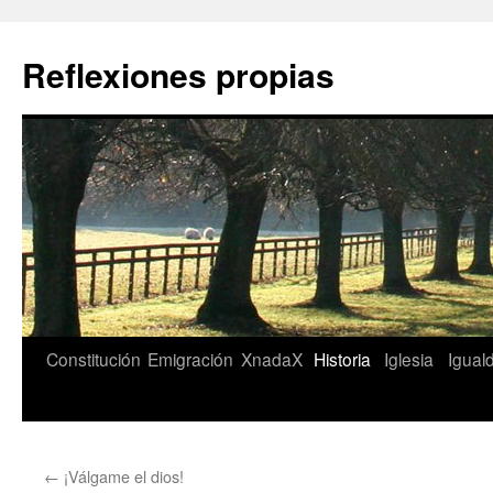
Saltar
al
Reflexiones propias
contenido
Constitución
Emigración
XnadaX
Historia
Iglesia
Igual
←
¡Válgame el dios!