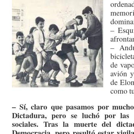
ordena
memor
dominam
– Esqu
afronta
– Andu
bicicle
de vapo
avión 
de Elon
como tu
– Sí, claro que pasamos por much
Dictadura, pero se luchó por las 
sociales.
Tras la muerte del dict
Democracia, pero resultó estar vigil