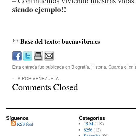
– Continuemos viviendo nuestras vidas
siendo ejemplo!!
** Base del texto: buenavibra.es
Esta entrada fue publicada en
Biografía
,
Historia
. Guarda el
enl
←
A POR VENEZUELA
Comments Closed
Síguenos
Categorías
15 M
(119)
RSS feed
8256
(12)
Biografía
(59)