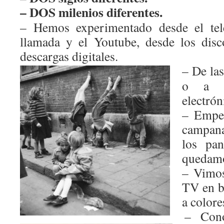
– DOS milenios diferentes.
– Hemos experimentado desde el telé
llamada y el Youtube, desde los disc
descargas digitales.
– De las
o a m
electró
– Empe
campana
los pan
quedamo
– Vimos
TV en b
a colore
– Cono