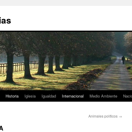
ias
Historia
Iglesia
Igualdad
Internacional
Medio Ambiente
Naci
Animales políticos
→
A