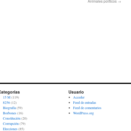
Animales políticos
→
Categorías
Usuario
15 M
(119)
Acceder
8256
(12)
Feed de entradas
Biografía
(59)
Feed de comentarios
Borbones
(16)
WordPress.org
Constitución
(20)
Corrupción
(79)
Elecciones
(85)