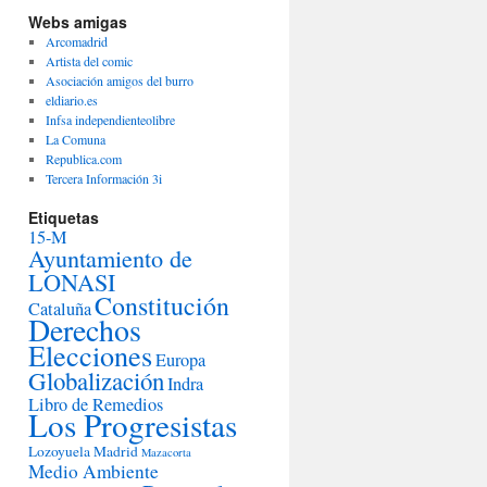
Webs amigas
Arcomadrid
Artista del comic
Asociación amigos del burro
eldiario.es
Infsa independienteolibre
La Comuna
Republica.com
Tercera Información 3i
Etiquetas
15-M
Ayuntamiento de
LONASI
Constitución
Cataluña
Derechos
Elecciones
Europa
Globalización
Indra
Libro de Remedios
Los Progresistas
Lozoyuela
Madrid
Mazacorta
Medio Ambiente