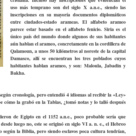
uso más temprano son del siglo X a.n.e., siendo las
inscripciones en su mayoría documentos diplomáticos
entre ciudades-estado arameas. El alfabeto arameo
parece estar basado en el alfabeto fenicio. Siria es el
único país del mundo donde algunos de sus habitantes
aún hablan el arameo, concretamente en la cordillera de
Qalamoun, a unos 50 kilómetros al noreste de la capital
Damasco, allí se encuentran los tres poblados cuyos
habitantes hablan arameo, y son: Maloula, Jabadin y
Bakha.
egún cronología, pero entendió 4 idiomas al recibir la «Ley»
be cómo la grabó en la Tablas, ¿tomó notas y lo talló después
lieron de Egipto en el 1152 a.n.e., poco probable sería que
desde luego no, este se originó en siglo VI a. n. e., el Hebreo
to según la Biblia, pero siendo esclavos poca cultura tendrían,