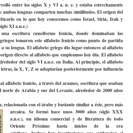
rolló entre los siglos X y VI a. n. e. y estaba estrechamente
llo ambas lenguas comparten muchas similitudes. El origen del
icarlo en lo que hoy conocemos como Israel, Siria, Irak y
glo XI a.n.e.)
una escritura cuneiforme fenicia, donde dominaban las
 griegos tomaron este alfabeto fenicio como punto de partida
 a su lengua. El alfabeto griego dio lugar entonces al alfabeto
o origen directo al alfabeto que empleamos hoy día. El alfabeto
lrededor del siglo VI a.n.e. en Italia. Al principio, el alfabeto
letras, la X, Y, Z se adoptarían posteriormente por influencia
l alfabeto fenicio, a través del arameo,
escritura que usaban
l norte de Arabia y sur del Levante, alrededor de 2000 años
, relacionada con el árabe y bastante similar
a éste, pero más
arcaica. Se formó hace unos 3000 años (siglo XXX
a.n.e.), un idioma comercial y de literatura de todo
Oriente Próximo hasta inicios de la era
cristiana. Incluso hay inscripciones que evidencian el