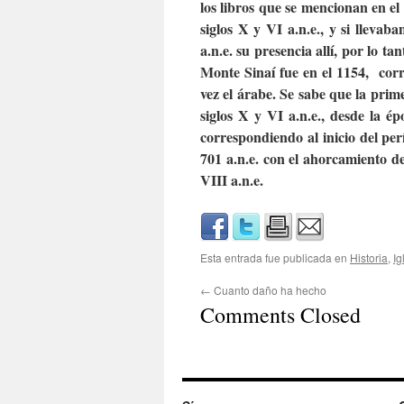
los libros que se mencionan en e
siglos X y VI a.n.e., y si lleva
a.n.e. su presencia allí, por lo ta
Monte Sinaí fue en el 1154, corr
vez el árabe. Se sabe que la prim
siglos X y VI a.n.e., desde la é
correspondiendo al inicio del per
701 a.n.e. con el ahorcamiento de
VIII a.n.e.
Esta entrada fue publicada en
Historia
,
Ig
←
Cuanto daño ha hecho
Comments Closed