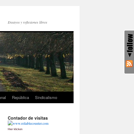
Ensayos y reflexiones libres
onal
República
Sindicalismo
Contador de visitas
Hier klicken