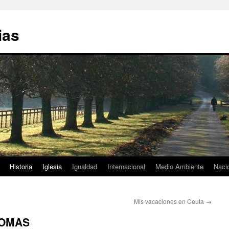
ias
Historia
Iglesia
Igualdad
Internacional
Medio Ambiente
Naci
Mis vacaciones en Ceuta
→
IOMAS