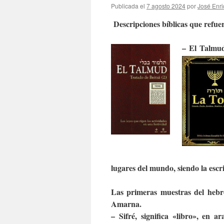
Publicada el
7 agosto 2024
por
José Enri
Descripciones bíblicas que refuer
– El Talmud,
lugares del mundo, siendo la escr
Las primeras muestras del hebre
Amarna.
– Sifré, significa «libro», en a