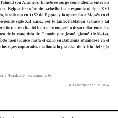
l Talmud son Arameos. El hebreo surge como idioma entre los
ban en Egipto 400 años de esclavitud corresponde al siglo XVI
nto, si salieron en 1152 de Egipto, y la aparición a Moisés en el
esponde siglo XII a.n.e., por lo tanto, hablaban arameo y tal
era forma escrita del hebreo se empezó a desarrollar entre los
poca de la conquista de Canaán por Josué, (Josué 10:10–14),
íodo monárquico hasta el exilio en Babilonia situándose en el
 los reyes capturados mediante la práctica de Asiria del siglo
lesia
. Guarda el
enlace permanente
.
Mis vacaciones en Ceuta
→