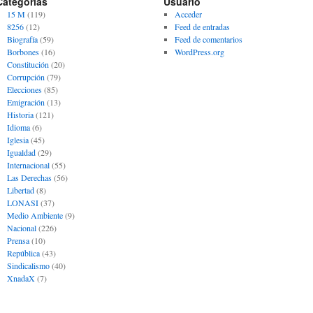
Categorías
Usuario
15 M
(119)
Acceder
8256
(12)
Feed de entradas
Biografía
(59)
Feed de comentarios
Borbones
(16)
WordPress.org
Constitución
(20)
Corrupción
(79)
Elecciones
(85)
Emigración
(13)
Historia
(121)
Idioma
(6)
Iglesia
(45)
Igualdad
(29)
Internacional
(55)
Las Derechas
(56)
Libertad
(8)
LONASI
(37)
Medio Ambiente
(9)
Nacional
(226)
Prensa
(10)
República
(43)
Sindicalismo
(40)
XnadaX
(7)