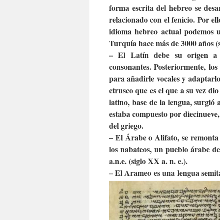
forma escrita del hebreo se desar
relacionado con el fenicio. Por e
idioma hebreo actual podemos ub
Turquía hace más de 3000 años (si
– El Latín
debe su origen
a
consonantes. Posteriormente, los
para añadirle vocales y adaptarlo
etrusco que es el que a su vez di
latino, base de la lengua, surgió a
estaba compuesto por diecinueve, 
del griego.
– El Árabe o Alifato, se remonta a
los nabateos, un pueblo árabe de
a.n.e. (siglo XX a. n. e.).
– El Arameo es una lengua semita