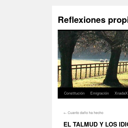
Saltar
al
Reflexiones prop
contenido
Constitución
Emigración
XnadaX
←
Cuanto daño ha hecho
EL TALMUD Y LOS ID