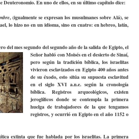
de Deuteronomio. En uno de ellos, en su último capítulo dice:
, (igualmente se expresan los musulmanes sobre Alá), se
ombre
ael, lo hizo no en un idioma, sino en cuatro: en hebreo, latín,
ero del mes segundo del segundo año de la
salida de Egipto, el
Señor habló con Moisés en el desierto de Sinaí,
pero
según la tradición bíblica, los israelitas
vivieron esclavizados en Egipto 400 años antes
de su éxodo, esto sitúa su supuesta esclavitud
en el siglo XVI a.n.e. según la cronología
bíblica. Registros arqueológicos, existen
jeroglíficos donde se contempla la primera
huelga de trabajadores de la que tengamos
registros, y ocurrió en Egipto en el año 1152 o
tica extinta que fue hablada por los israelitas. La primera