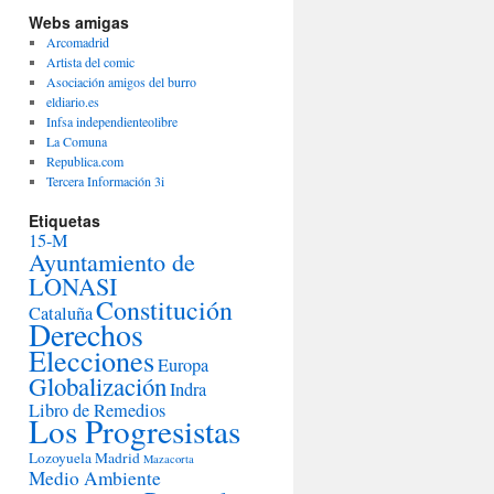
Webs amigas
Arcomadrid
Artista del comic
Asociación amigos del burro
eldiario.es
Infsa independienteolibre
La Comuna
Republica.com
Tercera Información 3i
Etiquetas
15-M
Ayuntamiento de
LONASI
Constitución
Cataluña
Derechos
Elecciones
Europa
Globalización
Indra
Libro de Remedios
Los Progresistas
Lozoyuela
Madrid
Mazacorta
Medio Ambiente