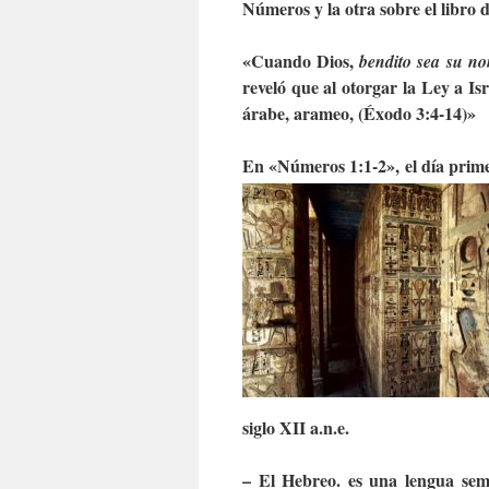
Números y la otra sobre el libro 
«Cuando Dios,
bendito sea su n
reveló que al otorgar la Ley a Isr
árabe, arameo, (Éxodo 3:4-14)»
En «Números 1:1-2», el día prim
siglo XII a.n.e.
– El Hebreo. es una lengua semí