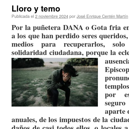
Lloro y temo
Publicada el
2 noviembre 2024
por
José Enrique Centén Martín
Por la puñetera DANA o Gota fria e
a los que han perdido seres
queridos,
medios para recuperarlos, sol
solidaridad ciudadana, porque la ecle
ausenc
Epis
pronun
templo
por es
segur
aparte 
anuales, de los impuestos de la ciud
daños de casi todos ellos, o locales 