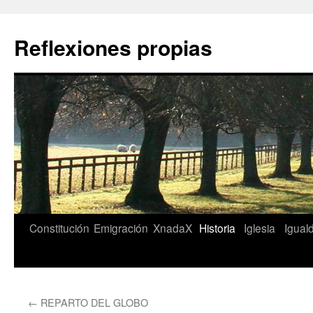
Saltar
al
Reflexiones propias
contenido
Constitución
Emigración
XnadaX
Historia
Iglesia
Igual
←
REPARTO DEL GLOBO