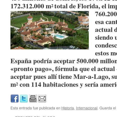
172.312.000 m
total de Florida, el i
2
760.200
esa cant
actual 
siendo 
condesc
estos m
España podría aceptar 500.000 millon
«pronto pago», fórmula que el actual
aceptar pues allí tiene Mar-a-Lago, su
m
con 114 habitaciones y sería ameri
2
Esta entrada fue publicada en
Historia
,
Internacional
. Guarda el