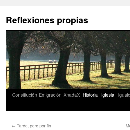
Saltar
al
Reflexiones propias
contenido
Constitución
Emigración
XnadaX
Historia
Iglesia
Igual
←
Tarde, pero por fin
Mo