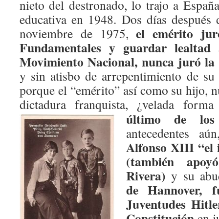
nieto del destronado, lo trajo a Españ
educativa en 1948. Dos días después 
el emérito ju
noviembre de 1975,
Fundamentales y guardar lealtad a
Movimiento Nacional, nunca juró la 
y sin atisbo de arrepentimiento de su 
porque el “emérito” así como su hijo, 
dictadura franquista, ¿velada form
último de los 
antecedentes aú
Alfonso XIII “el 
(también apoy
Rivera)
y su abue
de Hannover,
f
Juventudes Hitle
Constitución
en j