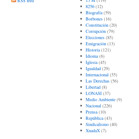
15 M
(119)
RSS feed
8256
(12)
Biografía
(59)
Borbones
(16)
Constitución
(20)
Corrupción
(79)
Elecciones
(85)
Emigración
(13)
Historia
(121)
Idioma
(6)
Iglesia
(45)
Igualdad
(29)
Internacional
(55)
Las Derechas
(56)
Libertad
(8)
LONASI
(37)
Medio Ambiente
(9)
Nacional
(226)
Prensa
(10)
República
(43)
Sindicalismo
(40)
XnadaX
(7)