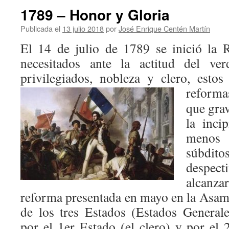
1789 – Honor y Gloria
Publicada el
13 julio 2018
por
José Enrique Centén Martín
El 14 de julio de 1789 se inició la 
necesitados ante la actitud del ve
privilegiados, nobleza y clero, esto
reforma
que grav
la inci
menos 
súbd
despe
alcanz
reforma presentada en mayo en la Asam
de los tres Estados (Estados General
por el 1er Estado (el clero) y por el 