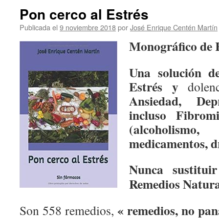
Pon cerco al Estrés
Publicada el
9 noviembre 2018
por
José Enrique Centén Martín
Monográfico de 
Una solución d
Estrés y
dolen
Ansiedad, Depr
incluso Fibromi
(alcoholism
medicamentos, d
Nunca sustitui
Remedios Natura
« remedios, no pan
Son 558 remedios,