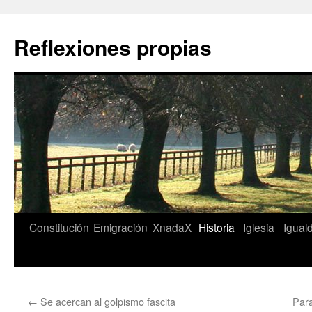
Saltar
al
Reflexiones propias
contenido
Constitución
Emigración
XnadaX
Historia
Iglesia
Igual
←
Se acercan al golpismo fascita
Para