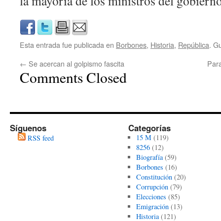
la mayoría de los ministros del gobiern
Esta entrada fue publicada en
Borbones
,
Historia
,
República
. G
←
Se acercan al golpismo fascita
Para
Comments Closed
Síguenos
Categorías
15 M
(119)
RSS feed
8256
(12)
Biografía
(59)
Borbones
(16)
Constitución
(20)
Corrupción
(79)
Elecciones
(85)
Emigración
(13)
Historia
(121)