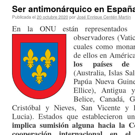
Ser antimonárquico en Españ
Publicada el
20 octubre 2020
por
José Enrique Centén Martín
En la ONU están representados
observadores (Vatic
cuales como monar
de ellos en América
los
países d
(Australia, Islas S
Papúa Nueva Guinea
Ellice), Antigua 
Belice, Canadá, G
Cristóbal y Nieves, San Vicente y l
Lucia). Estados que establecieron 
implica sumisión alguna hacia la Co
cooperación internacional en el