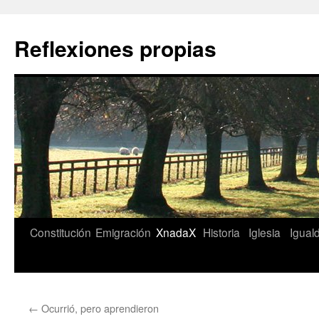
Saltar
al
Reflexiones propias
contenido
Constitución
Emigración
XnadaX
Historia
Iglesia
Igual
←
Ocurrió, pero aprendieron