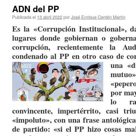
ADN del PP
Publicada el
13 abril 2022
por
José Enrique Centén Martín
Es la «Corrupción Institucional», d
lugares donde gobiernan o goberna
corrupción, recientemente la Au
condenado al PP en otro caso de co
una «d
mutuo»
«pepero
por may
lo ra
convincente, impertérrito, casi tri
«impoluto», con una frase antológica
de partido: «
si el PP hizo cosas ma