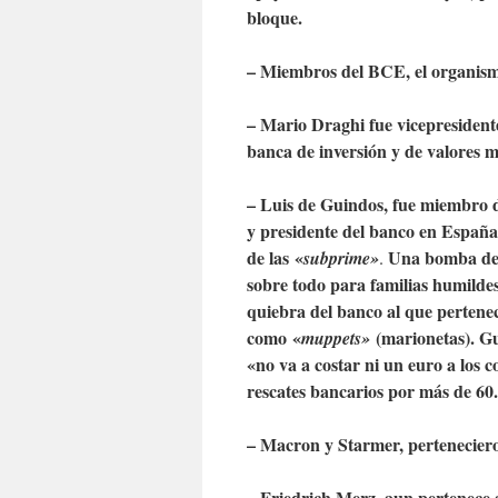
bloque.
– Miembros del BCE, el organismo 
– Mario Draghi fue vicepresident
banca de inversión y de valores 
– Luis de Guindos, fue miembro 
y presidente del banco en España
de las «
Una bomba de r
subprime»
.
sobre todo para familias humilde
quiebra del banco al que pertenec
como «
(marionetas).
Gui
muppets»
«no va a costar ni un euro a los 
rescates bancarios por más de 60.
– Macron y Starmer, pertenecier
– Friedrich Merz, aun pertenece