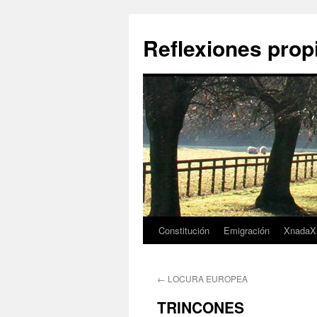
Saltar
al
Reflexiones prop
contenido
Constitución
Emigración
XnadaX
←
LOCURA EUROPEA
TRINCONES