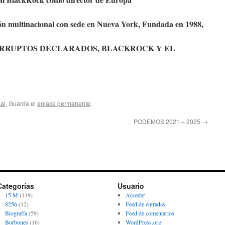
ión multinacional con sede en Nueva York, Fundada en 1988,
RRUPTOS DECLARADOS, BLACKROCK Y EL
nal
. Guarda el
enlace permanente
.
PODEMOS 2021 – 2025
→
Categorías
Usuario
15 M
(119)
Acceder
8256
(12)
Feed de entradas
Biografía
(59)
Feed de comentarios
Borbones
(16)
WordPress.org