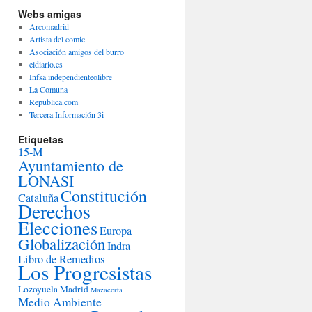
Webs amigas
Arcomadrid
Artista del comic
Asociación amigos del burro
eldiario.es
Infsa independienteolibre
La Comuna
Republica.com
Tercera Información 3i
Etiquetas
15-M
Ayuntamiento de
LONASI
Constitución
Cataluña
Derechos
Elecciones
Europa
Globalización
Indra
Libro de Remedios
Los Progresistas
Lozoyuela
Madrid
Mazacorta
Medio Ambiente