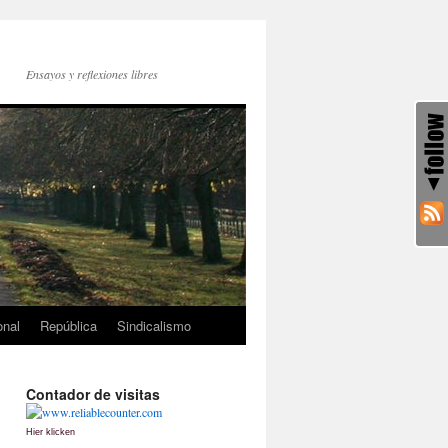
Ensayos y reflexiones libres
onal
República
Sindicalismo
Contador de visitas
Hier klicken