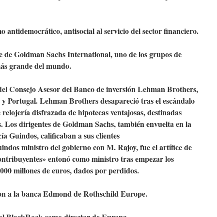
antidemocrático, antisocial al servicio del sector financiero.
e de Goldman Sachs International, uno de los grupos de
más grande del mundo.
del Consejo Asesor del Banco de inversión Lehman Brothers,
 y Portugal. Lehman Brothers desapareció tras el escándalo
elojería disfrazada de hipotecas ventajosas, destinadas
s. Los dirigentes de Goldman Sachs, también envuelta en la
ía Guindos, calificaban a sus clientes
ndos ministro del gobierno con M. Rajoy, fue el artífice de
contribuyentes» entonó como ministro tras empezar los
000 millones de euros, dados por perdidos.
on a la banca Edmond de Rothschild Europe.
 al BlackRock como director de Europa